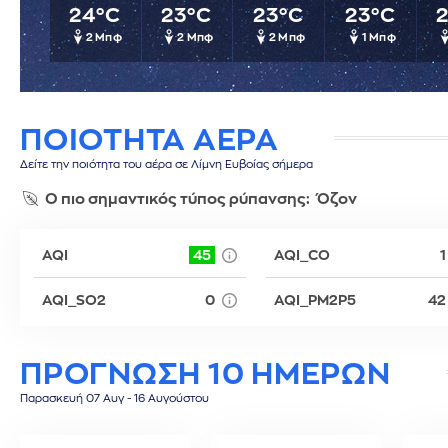
24°C
23°C
23°C
23°C
Σίφνος
Τεγκουσιγκάλπα
Ριάντ
2 Μπφ
2 Μπφ
2 Μπφ
1 Μπφ
Σύμη
Τζορτζτάουν
Ρίγα
Τήλος
Τορόντο
Σάνα
Τήνος
Σεούλ
Φολέγανδρος
Σιγκαπούρη
ΠΟΙΟΤΗΤΑ ΑΕΡΑ
Χάλκη
Ταϊπέι
Δείτε την ποιότητα του αέρα σε Λίμνη Ευβοίας σήμερα
Ταναναρίβη
Τασκένδη
Ο πιο σημαντικός τύπος ρύπανσης:
Όζον
Τεχεράνη
Τζακάρτα
AQI
45
AQI_CO
1
Τιφλίδα
Τόκιο
AQI_SO2
0
AQI_PM2P5
42
Τύνιδα
ΠΡΟΓΝΩΣΗ 10 ΗΜΕΡΩΝ
Παρασκευή 07 Αυγ - 16 Αυγούστου