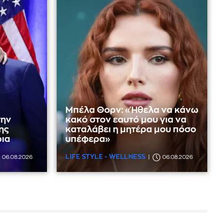
Μπέλα Θορν: «Ήθελα να κάνω
την
κακό στον εαυτό μου για να
ης
καταλάβει η μητέρα μου πόσο
ρια
υπέφερα»
LIFE STYLE - WELLNESS
06.08.2026
06.08.2026