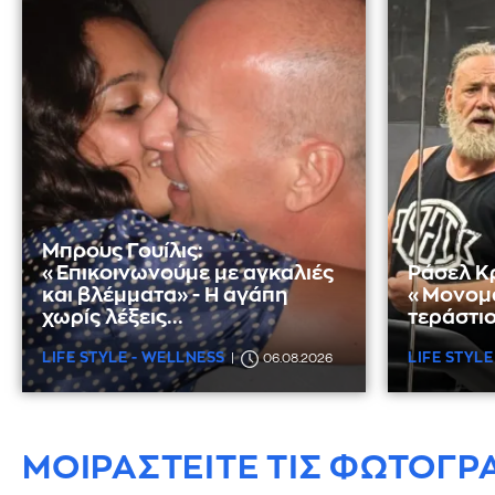
Μπρους Γουίλις:
«Επικοινωνούμε με αγκαλιές
Ράσελ Κ
και βλέμματα» - Η αγάπη
«Μονομά
χωρίς λέξεις...
τεράστιο
LIFE STYLE - WELLNESS
LIFE STYLE
06.08.2026
ΜΟΙΡΑΣΤΕΙΤΕ ΤΙΣ ΦΩΤΟΓΡ