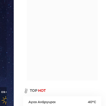
Περιθώρι
η
Παλαιό Φάληρο
Σπέτσες
Νευροκοπίου
ι
Ύδρα
Προσοτσάνη
Χρυσούπολη
α
TOP
HOT
09:00
10:00
11:00
12:00
13:00
Αγιοι Ανάργυροι
40°C
ρ