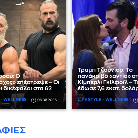
Τραμπ Τζούνιορ: Το
ρόου: Ο
πανάκριβο «αντίο» σ
χος» επέστρεψε – Οι
Κίμπερλι Γκίλφοϊλ – Τ
ι δικέφαλοι στα 62
έδωσε 7,6 εκατ. δολά
 - WELLNESS
LIFE STYLE - WELLNESS
06.08.2026
ΑΦΙΕΣ