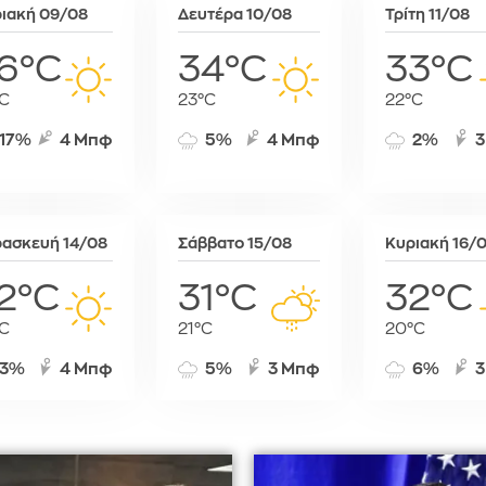
ιακή 09/08
Δευτέρα 10/08
Τρίτη 11/08
6°C
34°C
33°C
C
23°C
22°C
17%
4 Μπφ
5%
4 Μπφ
2%
3
ασκευή 14/08
Σάββατο 15/08
Κυριακή 16/
2°C
31°C
32°C
C
21°C
20°C
3%
4 Μπφ
5%
3 Μπφ
6%
3