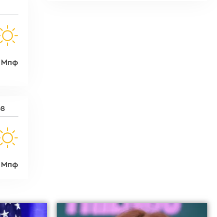
 Μπφ
08
 Μπφ