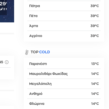
29°C
31°C
33°C
34°C
34°C
Πάτρα
39°C
2 Μπφ
2 Μπφ
3 Μπφ
3 Μπφ
3 Μπφ
Πέτα
39°C
βα
Άρτα
39°C
Αγρίνιο
39°C
TOP
COLD
45
Παρανέστι
13°C
Μαυρολιθάρι Φωκίδας
14°C
Μεγαλόπολη
14°C
δη
Ανθηρό
14°C
Φλώρινα
14°C
ρτη