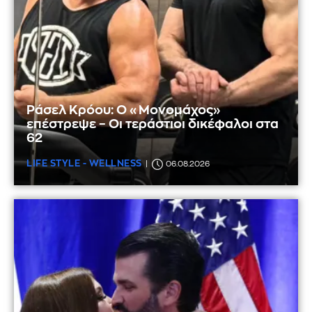
Ράσελ Κρόου: Ο «Μονομάχος»
επέστρεψε – Οι τεράστιοι δικέφαλοι στα
62
LIFE STYLE - WELLNESS
06.08.2026