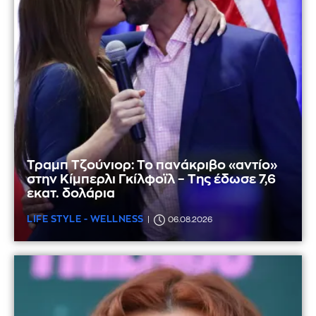
Τραμπ Τζούνιορ: Το πανάκριβο «αντίο»
στην Κίμπερλι Γκίλφοϊλ – Της έδωσε 7,6
εκατ. δολάρια
LIFE STYLE - WELLNESS
06.08.2026