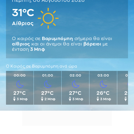
Πέμπτη, 06 Αυγούστου 2026
31°C
Αίθριος
Ο καιρός σε
Βαρυμπόμπη
σήμερα θα είναι
αίθριος
και οι άνεμοι θα είναι
βόρειοι
με
ένταση
3 Μπφ
Ο Καιρός σε Βαρυμπόμπη ανά ώρα
00:00
01:00
02:00
03:00
04:
27°C
27°C
27°C
26°C
26
3 Μπφ
2 Μπφ
3 Μπφ
3 Μπφ
2 