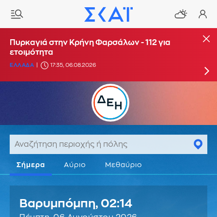
Μεγάλη πυρκαγιά στην περιοχή Κολυμπάδα
Πυρκαγιά στην Κρήνη Φαρσάλων - 112 για
στη Σκύρο - Ενισχύθηκαν οι δυνάμεις
ετοιμότητα
ΕΛΛΑΔΑ
ΕΛΛΑΔΑ
15:17, 06.08.2026
17:35, 06.08.2026
UPDATE: 17:10
Σήμερα
Αύριο
Μεθαύριο
Βαρυμπόμπη,
02:14