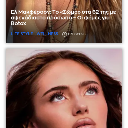
Ελ Μακφέρσον: Το «Σώμα» στα 62 της με
αψεγάδιαστο πρόσωπο – Οι φήμες για
Botox
LIFE STYLE - WELLNESS
07.08.2026