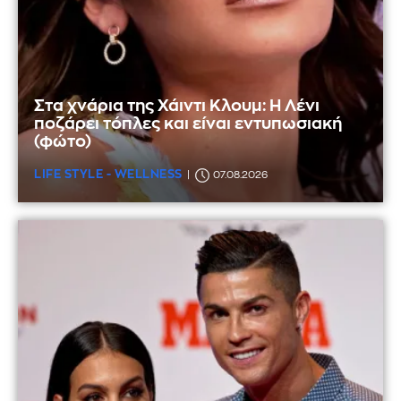
Στα χνάρια της Χάιντι Κλουμ: Η Λένι
ποζάρει τόπλες και είναι εντυπωσιακή
(φώτο)
LIFE STYLE - WELLNESS
07.08.2026