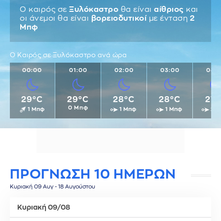
Ο καιρός σε
Ξυλόκαστρο
θα είναι
αίθριος
και
οι άνεμοι θα είναι
βορειοδυτικοί
με ένταση
2
Μπφ
Ο Καιρός σε Ξυλόκαστρο ανά ώρα
00:00
01:00
02:00
03:00
04:
29°C
29°C
28°C
28°C
27°
0 Μπφ
1 Μπφ
1 Μπφ
1 Μπφ
2 
ΠΡΟΓΝΩΣΗ 10 ΗΜΕΡΩΝ
Κυριακή 09 Αυγ - 18 Αυγούστου
Κυριακή 09/08