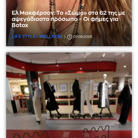
Ελ Μακφέρσον: Το «Σώμα» στα 62 της με
αψεγάδιαστο πρόσωπο – Οι φήμες για
Botox
LIFE STYLE - WELLNESS
07.08.2026