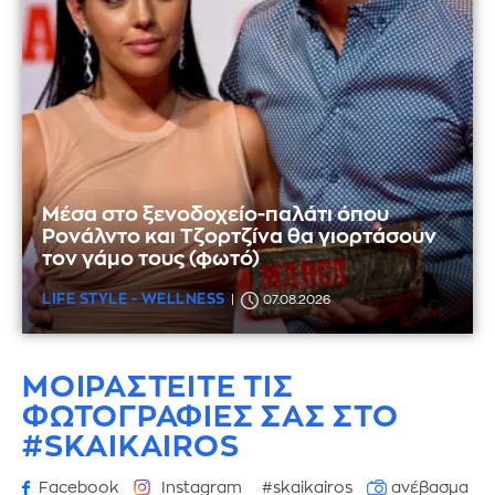
Μέσα στο ξενοδοχείο-παλάτι όπου
Ρονάλντο και Τζορτζίνα θα γιορτάσουν
τον γάμο τους (φωτό)
LIFE STYLE - WELLNESS
07.08.2026
ΜΟΙΡΑΣΤΕΙΤΕ ΤΙΣ
ΦΩΤΟΓΡΑΦΙΕΣ
ΣΑΣ ΣΤΟ
#SKAIKAIROS
Facebook
Instagram
#skaikairos
ανέβασμα