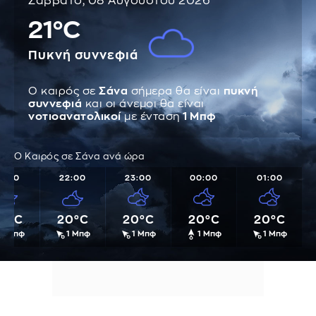
Σάββατο, 08 Αυγούστου 2026
21°C
Πυκνή συννεφιά
Ο καιρός σε
Σάνα
σήμερα θα είναι
πυκνή
συννεφιά
και οι άνεμοι θα είναι
νοτιοανατολικοί
με ένταση
1 Μπφ
Ο Καιρός σε Σάνα ανά ώρα
1:00
22:00
23:00
00:00
01:00
0°C
20°C
20°C
20°C
20°C
1 Μπφ
1 Μπφ
1 Μπφ
1 Μπφ
1 Μπφ