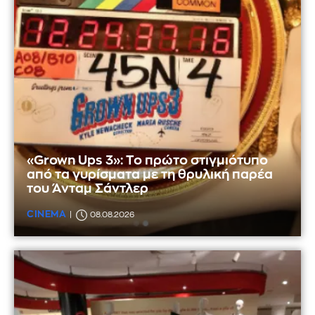
«Grown Ups 3»: Το πρώτο στιγμιότυπο
από τα γυρίσματα με τη θρυλική παρέα
του Άνταμ Σάντλερ
CINEMA
08.08.2026