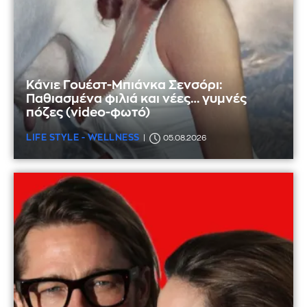
Κάνιε Γουέστ-Μπιάνκα Σενσόρι:
Παθιασμένα φιλιά και νέες… γυμνές
πόζες (video-φωτό)
LIFE STYLE - WELLNESS
05.08.2026