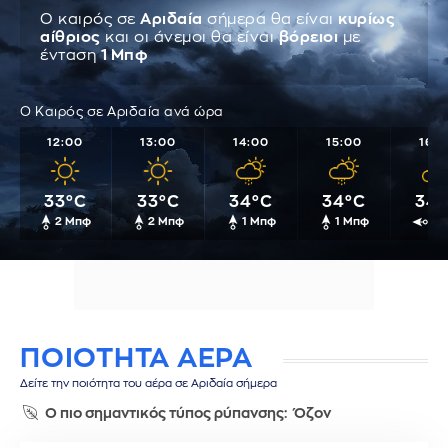
Ο καιρός σε
Αριδαία
σήμερα θα είναι
κυρίως
αίθριος
και οι άνεμοι θα είναι
βόρειοι
με
ένταση
1 Μπφ
Ο Καιρός σε Αριδαία ανά ώρα
12:00
13:00
14:00
15:00
16:0
33°C
33°C
34°C
34°C
34°
2 Μπφ
2 Μπφ
1 Μπφ
1 Μπφ
1 
ΠΟΙΟΤΗΤΑ ΑΕΡΑ
Δείτε την ποιότητα του αέρα σε Αριδαία σήμερα
Ο πιο σημαντικός τύπος ρύπανσης:
Όζον