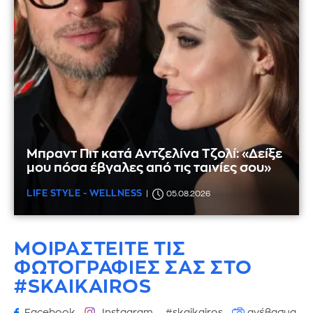
Μπραντ Πιτ κατά Αντζελίνα Τζολί: «Δείξε
μου πόσα έβγαλες από τις ταινίες σου»
LIFE STYLE - WELLNESS
05.08.2026
ΜΟΙΡΑΣΤΕΙΤΕ ΤΙΣ
ΦΩΤΟΓΡΑΦΙΕΣ
ΣΑΣ ΣΤΟ
#SKAIKAIROS
Facebook
Instagram
#skaikairos
ανέβασμα