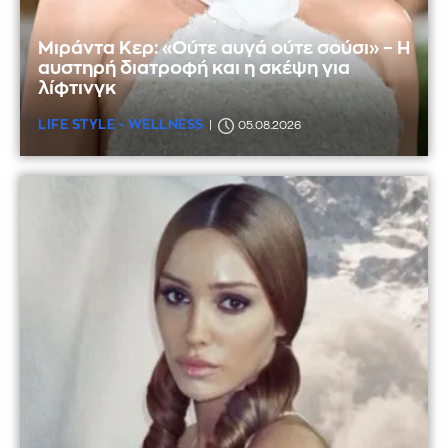
Μιράντα Κερ: «Ούτε αυγά ούτε σούσι» – Η
αυστηρή διατροφή και η σκέψη για
λίφτινγκ
LIFE STYLE - WELLNESS
05.08.2026