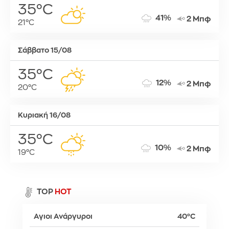
35°C
41%
2 Μπφ
21°C
Σάββατο 15/08
35°C
12%
2 Μπφ
20°C
Κυριακή 16/08
35°C
10%
2 Μπφ
19°C
TOP
HOT
Αγιοι Ανάργυροι
40°C