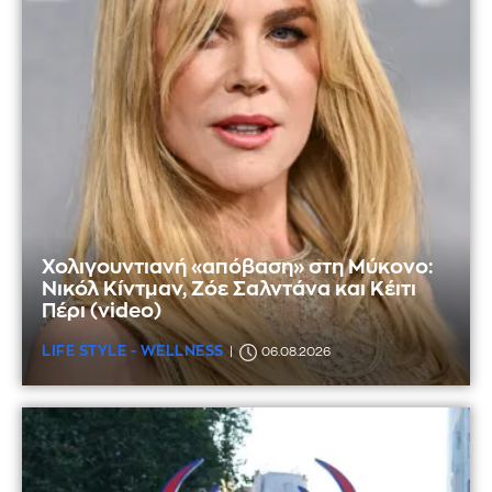
Χολιγουντιανή «απόβαση» στη Μύκονο:
Νικόλ Κίντμαν, Ζόε Σαλντάνα και Κέιτι
Πέρι (video)
LIFE STYLE - WELLNESS
06.08.2026