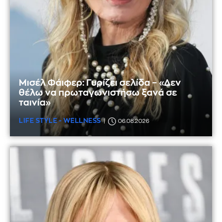
Μισέλ Φάιφερ: Γυρίζει σελίδα – «Δεν
θέλω να πρωταγωνιστήσω ξανά σε
ταινία»
LIFE STYLE - WELLNESS
06.08.2026