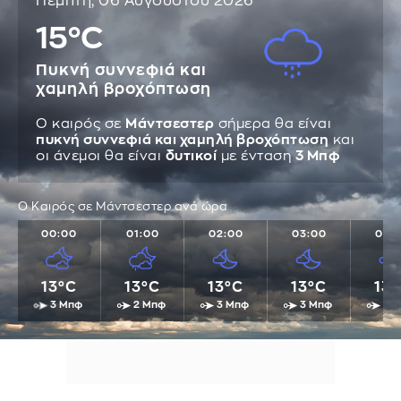
Πέμπτη, 06 Αυγούστου 2026
15°C
Πυκνή συννεφιά και
χαμηλή βροχόπτωση
Ο καιρός σε
Μάντσεστερ
σήμερα θα είναι
πυκνή συννεφιά και χαμηλή βροχόπτωση
και
οι άνεμοι θα είναι
δυτικοί
με ένταση
3 Μπφ
Ο Καιρός σε Μάντσεστερ ανά ώρα
00:00
01:00
02:00
03:00
04:
13°C
13°C
13°C
13°C
13°
3 Μπφ
2 Μπφ
3 Μπφ
3 Μπφ
3 