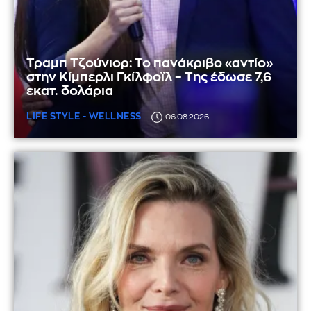
Τραμπ Τζούνιορ: Το πανάκριβο «αντίο»
στην Κίμπερλι Γκίλφοϊλ – Της έδωσε 7,6
εκατ. δολάρια
LIFE STYLE - WELLNESS
06.08.2026