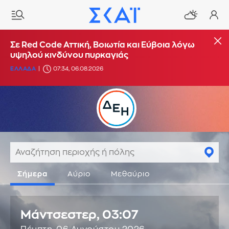
Σε Red Code Αττική, Βοιωτία και Εύβοια λόγω
υψηλού κινδύνου πυρκαγιάς
ΕΛΛΑΔΑ
07:34, 06.08.2026
Σήμερα
Αύριο
Μεθαύριο
Μάντσεστερ,
03:07