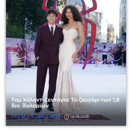
Τομ Χόλαντ-Ζεντάγια: Το ζευγάρι των 1,8
δισ. δολαρίων
LIFE STYLE - WELLNESS
06.08.2026