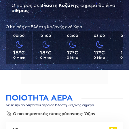
Ο καιρός σε
Βλάστη Κοζάνης
σήμερα θα είναι
αίθριος
Ο Καιρός σε Βλάστη Κοζάνης ανά ώρα
00:00
01:00
02:00
03:00
04:
18°C
18°C
17°C
17°C
17°
0 Μπφ
0 Μπφ
0 Μπφ
0 Μπφ
0 Μ
ΠΟΙΟΤΗΤΑ ΑΕΡΑ
Δείτε την ποιότητα του αέρα σε Βλάστη Κοζάνης σήμερα
Ο πιο σημαντικός τύπος ρύπανσης:
Όζον