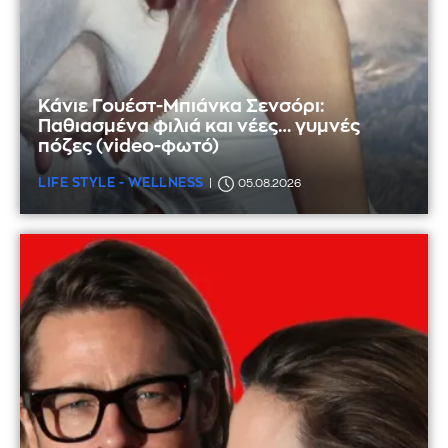
Κάνιε Γουέστ-Μπιάνκα Σενσόρι:
Παθιασμένα φιλιά και νέες… γυμνές
πόζες (video-φωτό)
LIFE STYLE - WELLNESS
05.08.2026