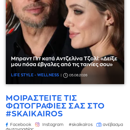
Μπραντ Πιτ κατά Αντζελίνα Τζολί: «Δείξε
μου πόσα έβγαλες από τις ταινίες σου»
LIFE STYLE - WELLNESS
05.08.2026
ΜΟΙΡΑΣΤΕΙΤΕ ΤΙΣ
ΦΩΤΟΓΡΑΦΙΕΣ
ΣΑΣ ΣΤΟ
#SKAIKAIROS
Facebook
Instagram
#skaikairos
ανέβασμα
φωτογραφίας