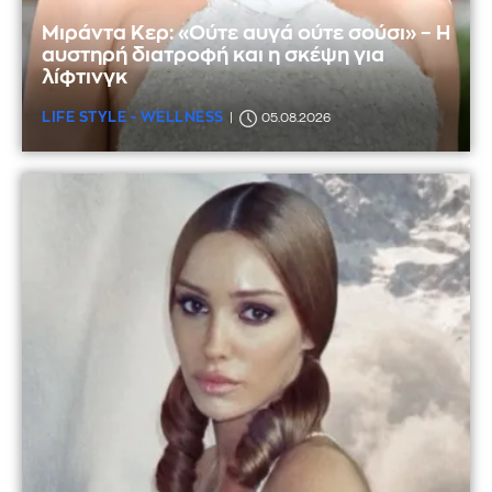
Μιράντα Κερ: «Ούτε αυγά ούτε σούσι» – Η
αυστηρή διατροφή και η σκέψη για
λίφτινγκ
LIFE STYLE - WELLNESS
05.08.2026