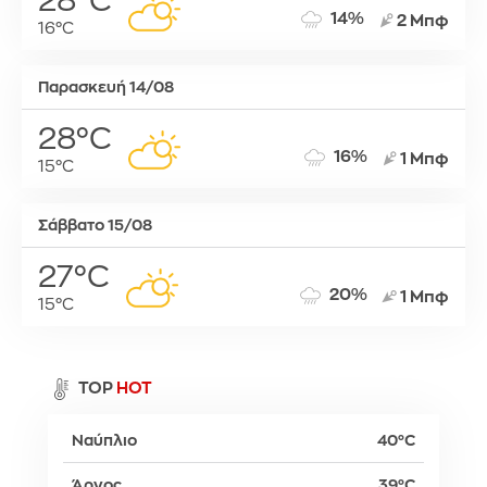
28°C
14%
2 Μπφ
16°C
Παρασκευή 14/08
28°C
16%
1 Μπφ
15°C
Σάββατο 15/08
27°C
20%
1 Μπφ
15°C
TOP
HOT
Ναύπλιο
40°C
Άργος
39°C