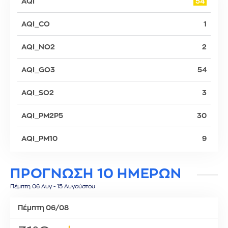
AQI
54
AQI_CO
1
AQI_NO2
2
AQI_GO3
54
AQI_SO2
3
AQI_PM2P5
30
AQI_PM10
9
ΠΡΟΓΝΩΣΗ 10 ΗΜΕΡΩΝ
Πέμπτη 06 Αυγ - 15 Αυγούστου
Πέμπτη 06/08