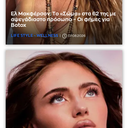
Ελ Μακφέρσον: Το «Σώμα» στα 62 της με
αψεγάδιαστο πρόσωπο – Οι φήμες για
Botox
LIFE STYLE - WELLNESS
07.08.2026