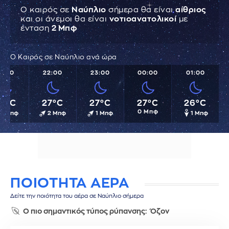
Ο καιρός σε
Ναύπλιο
σήμερα θα είναι
αίθριος
και οι άνεμοι θα είναι
νοτιοανατολικοί
με
ένταση
2 Μπφ
Ο Καιρός σε Ναύπλιο ανά ώρα
1:00
22:00
23:00
00:00
01:00
8°C
27°C
27°C
27°C
26°C
0 Μπφ
2 Μπφ
2 Μπφ
1 Μπφ
1 Μπφ
ΠΟΙΟΤΗΤΑ ΑΕΡΑ
Δείτε την ποιότητα του αέρα σε Ναύπλιο σήμερα
Ο πιο σημαντικός τύπος ρύπανσης:
Όζον