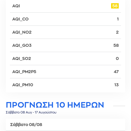
AQI
58
AQI_CO
1
AQI_NO2
2
AQI_GO3
58
AQI_SO2
0
AQI_PM2P5
47
AQI_PM10
13
ΠΡΟΓΝΩΣΗ 10 ΗΜΕΡΩΝ
Σάββατο 08 Αυγ - 17 Αυγούστου
Σάββατο 08/08