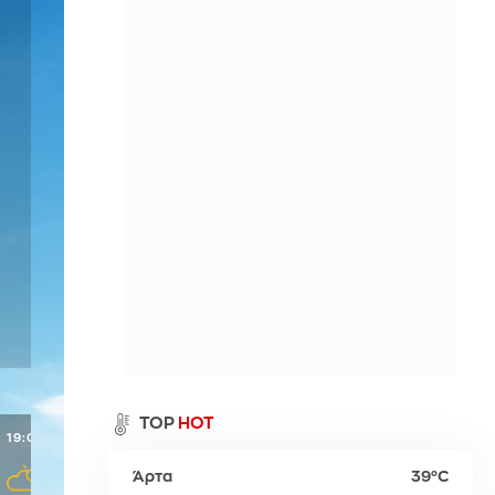
Περιθώρι
η
Παλαιό Φάληρο
Σπέτσες
Νευροκοπίου
ι
Ύδρα
Προσοτσάνη
Χρυσούπολη
α
TOP
HOT
19:00
20:00
21:00
22:00
23:00
Άρτα
39°C
ρ