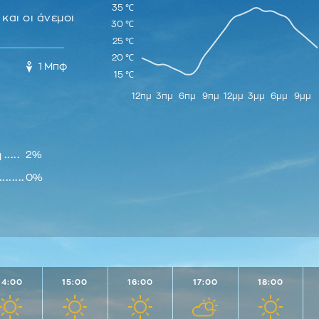
Καλαμαριά
Ξυλόκαστρο
σσια
Ψαχνά
Κέιπ Τάουν
Βουδαπέστ
και οι άνεμοι
Κασσανδρεία
Σοφικό
μόρφωση
Λιλόνγκουε
Βουκουρέστ
Κατερίνη
Στυμφαλία
ωνία
Λιμπρεβίλ
Βρυξέλλες
Κιλκίς
ηθα
1 Μπφ
Λουάντα
Γλασκώβη
Λιτόχωρο
η
Λουσάκα
Δουβλίνο
Νάουσα
άτα
Μασερού
Ελσίνκι
Νέα Μουδανιά
θεή
Μονρόβια
Ζάγκρεμπ
Νέας Ζίχνη
νδρι
Μουκντίσο
Κίεβο
Νιγρίτα
....
2%
ργός
Μπαμάκο
Κισιναου
Νικήτη
κό
Μπανγκουί
Κοπεγχάγη
......
0%
Ουρανούπολη
Μπραζαβίλ
Λάρνακα
Πολύγυρος
Ναϊρόμπι
Λεμεσός
Πολύκαστρο
Νιαμέι
Λευκωσία
Ροδολίβος
Νουαξότ
Λιουμπλιάν
Σέρρες
Ντακάρ
Λισαβώνα
Σιδηρόκαστρο
Ντοντόμα
Λονδίνο
14:00
15:00
16:00
17:00
18:00
Σκύδρα
Ουαγκαντούγκου
Μαδρίτη
Σταυρός
Πνομ Πενχ
Μάντσεστε