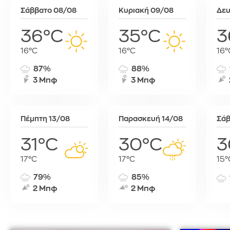
Σάββατο 08/08
Κυριακή 09/08
Δευ
36°C
35°C
3
16°C
16°C
16°
87%
88%
3 Μπφ
3 Μπφ
Πέμπτη 13/08
Παρασκευή 14/08
Σάβ
31°C
30°C
3
17°C
17°C
15°
79%
85%
2 Μπφ
2 Μπφ