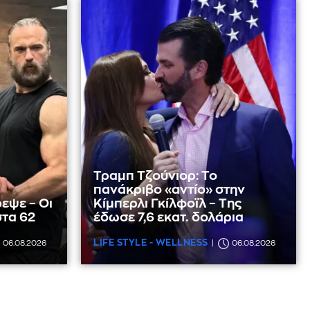
Τραμπ Τζούνιορ: Το
πανάκριβο «αντίο» στην
εψε – Οι
Κίμπερλι Γκίλφοϊλ – Της
στα 62
έδωσε 7,6 εκατ. δολάρια
LIFE STYLE - WELLNESS
06.08.2026
06.08.2026