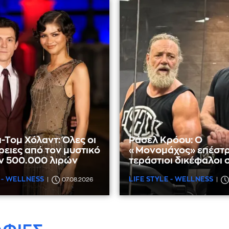
-Τομ Χόλαντ: Όλες οι
Ράσελ Κρόου: Ο
ειες από τον μυστικό
«Μονομάχος» επέστρ
ν 500.000 λιρών
τεράστιοι δικέφαλοι 
 - WELLNESS
LIFE STYLE - WELLNESS
07.08.2026