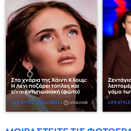
Στα χνάρια της Χάιντι Κλουμ:
Ζεντάγια
Η Λένι ποζάρει τόπλες και
λεπτομέρ
είναι εντυπωσιακή (φώτο)
γάμο τω
LIFE STYLE - WELLNESS
LIFE STYLE
07.08.2026