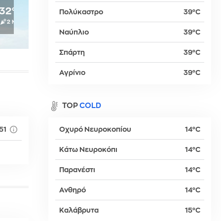
32°C
29°C
27°C
25°C
23°C
Πολύκαστρο
39°C
2 Μπφ
2 Μπφ
2 Μπφ
2 Μπφ
2 Μπφ
Ναύπλιο
39°C
βα
Σπάρτη
39°C
Αγρίνιο
39°C
TOP
COLD
51
Οχυρό Νευροκοπίου
14°C
Κάτω Νευροκόπι
14°C
Παρανέστι
14°C
δη
Ανθηρό
14°C
Καλάβρυτα
15°C
ρτη