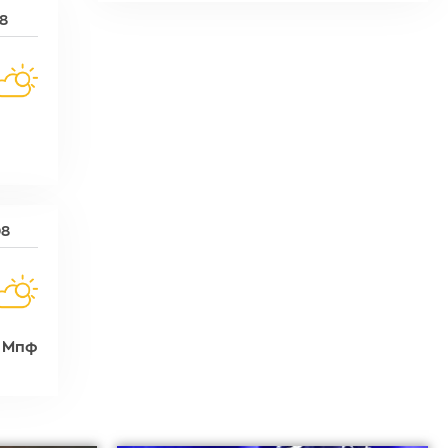
08
08
1 Μπφ