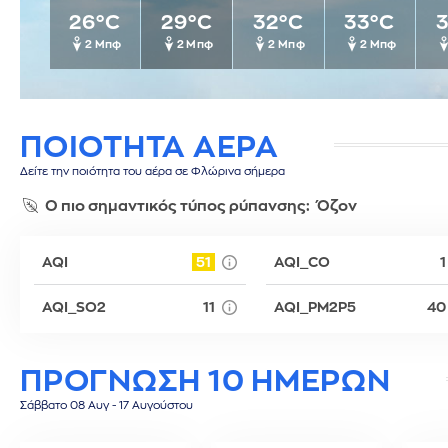
3°C
26°C
29°C
32°C
33°C
Σίφνος
Τεγκουσιγκάλπα
Ριάντ
Σύμη
Τζορτζτάουν
Ρίγα
1 Μπφ
2 Μπφ
2 Μπφ
2 Μπφ
2 Μπφ
Τήλος
Τορόντο
Σάνα
Τήνος
Σεούλ
Φολέγανδρος
Σιγκαπούρη
ΠΟΙΟΤΗΤΑ ΑΕΡΑ
Χάλκη
Ταϊπέι
Ταναναρίβη
Δείτε την ποιότητα του αέρα σε Φλώρινα σήμερα
Τασκένδη
Ο πιο σημαντικός τύπος ρύπανσης:
Όζον
Τεχεράνη
Τζακάρτα
AQI
51
AQI_CO
1
Τιφλίδα
Τόκιο
AQI_SO2
11
AQI_PM2P5
40
Τύνιδα
ΠΡΟΓΝΩΣΗ 10 ΗΜΕΡΩΝ
Σάββατο 08 Αυγ - 17 Αυγούστου