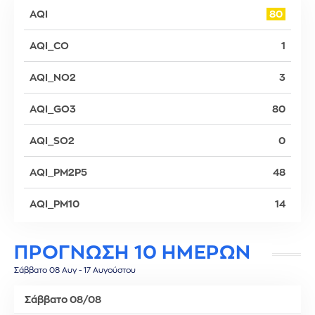
AQI
80
AQI_CO
1
AQI_NO2
3
AQI_GO3
80
AQI_SO2
0
AQI_PM2P5
48
AQI_PM10
14
ΠΡΟΓΝΩΣΗ 10 ΗΜΕΡΩΝ
Σάββατο 08 Αυγ - 17 Αυγούστου
Σάββατο 08/08