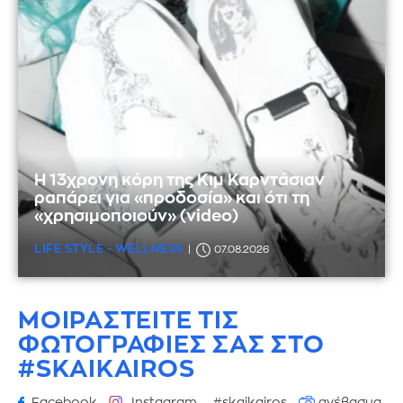
Η 13χρονη κόρη της Κιμ Καρντάσιαν
ραπάρει για «προδοσία» και ότι τη
«χρησιμοποιούν» (video)
LIFE STYLE - WELLNESS
07.08.2026
ΜΟΙΡΑΣΤΕΙΤΕ ΤΙΣ
ΦΩΤΟΓΡΑΦΙΕΣ
ΣΑΣ ΣΤΟ
#SKAIKAIROS
Facebook
Instagram
#skaikairos
ανέβασμα