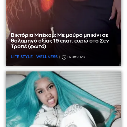
Βικτόρια Μπέκαμ: Με μαύρο μπικίνι σε
θαλαμηγό αξίας 19 εκατ. ευρώ στο Σεν
Τροπέ (φωτό)
LIFE STYLE - WELLNESS
07.08.2026