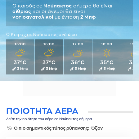
Ο καιρός σε
Ναύπακτος
σήμερα θα είναι
αίθριος
και οι άνεμοι θα είναι
νοτιοανατολικοί
με ένταση
2 Μπφ
Ο Καιρός σε Ναύπακτος ανά ώρα
15:00
16:00
17:00
18:00
19:0
37°C
37°C
36°C
35°C
33°
3 Μπφ
3 Μπφ
3 Μπφ
3 Μπφ
2 
ΠΟΙΟΤΗΤΑ ΑΕΡΑ
Δείτε την ποιότητα του αέρα σε Ναύπακτος σήμερα
Ο πιο σημαντικός τύπος ρύπανσης:
Όζον