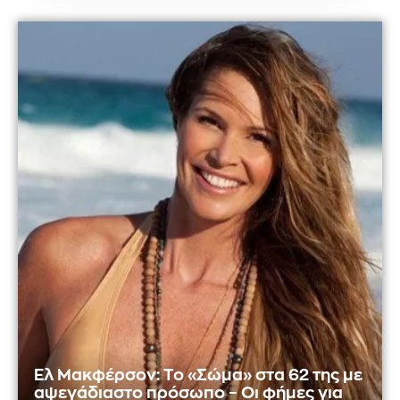
Ελ Μακφέρσον: Το «Σώμα» στα 62 της με
αψεγάδιαστο πρόσωπο – Οι φήμες για