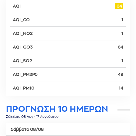
AQI
64
AQI_CO
1
AQI_NO2
1
AQI_GO3
64
AQI_SO2
1
AQI_PM2P5
49
AQI_PM10
14
ΠΡΟΓΝΩΣΗ 10 ΗΜΕΡΩΝ
Σάββατο 08 Αυγ - 17 Αυγούστου
Σάββατο 08/08