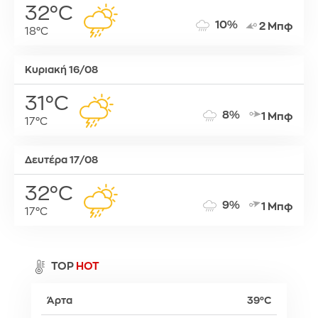
32°C
10%
2 Μπφ
18°C
Κυριακή 16/08
31°C
8%
1 Μπφ
17°C
Δευτέρα 17/08
32°C
9%
1 Μπφ
17°C
TOP
HOT
Άρτα
39°C