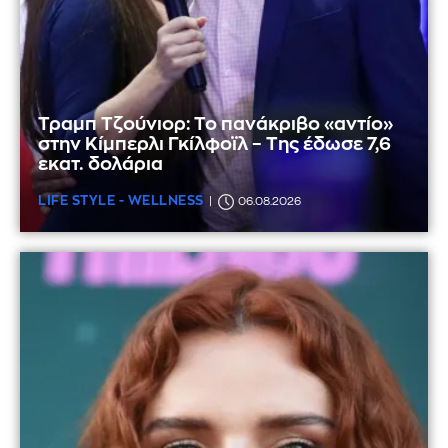
Τραμπ Τζούνιορ: Το πανάκριβο «αντίο»
στην Κίμπερλι Γκίλφοϊλ – Της έδωσε 7,6
εκατ. δολάρια
LIFE STYLE - WELLNESS
06.08.2026