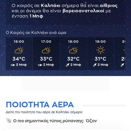
Ο καιρός σε
Καλπάκι
σήμερα θα είναι
αίθριος
και οι άνεμοι θα είναι
βορειοανατολικοί
με
ένταση
1 Μπφ
Ο Καιρός σε Καλπάκι ανά ώρα
16:00
17:00
18:00
19:00
20:
34°C
33°C
32°C
31°C
29°
2 Μπφ
2 Μπφ
2 Μπφ
2 Μπφ
1 
ΠΟΙΟΤΗΤΑ ΑΕΡΑ
Δείτε την ποιότητα του αέρα σε Καλπάκι σήμερα
Ο πιο σημαντικός τύπος ρύπανσης:
Όζον