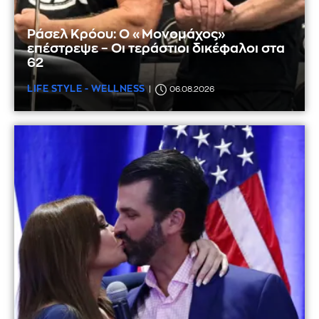
Ράσελ Κρόου: Ο «Μονομάχος»
επέστρεψε – Οι τεράστιοι δικέφαλοι στα
62
LIFE STYLE - WELLNESS
06.08.2026