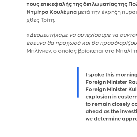
τους επικεφαλής της διπλωματίας της Πο
Ντμίτρο Κουλέμπα
μετά την έκρηξη πυρα
χθες Τρίτη.
«
Δεσμευτήκαμε να συνεχίσουμε να συντον
έρευνα θα προχωρά και θα προσδιορίζου
Μπλίνκεν, ο οποίος βρίσκεται στο Μπαλί τ
I spoke this morning
Foreign Minister Ra
Foreign Minister Ku
explosion in easter
to remain closely c
ahead as the inves
we determine appro