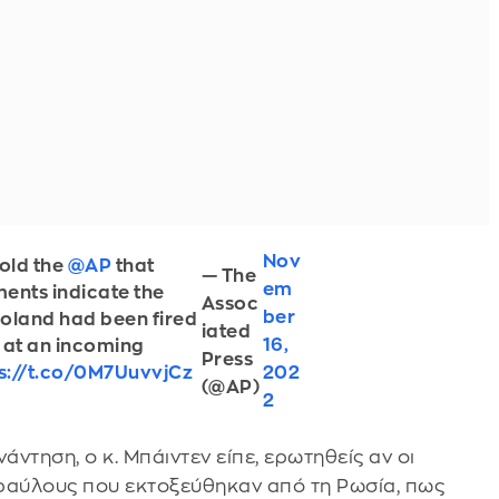
Nov
told the
@AP
that
— The
em
ents indicate the
Assoc
ber
 Poland had been fired
iated
16,
 at an incoming
Press
s://t.co/0M7UuvvjCz
202
(@AP)
2
ντηση, ο κ. Μπάιντεν είπε, ερωτηθείς αν οι
υραύλους που εκτοξεύθηκαν από τη Ρωσία, πως