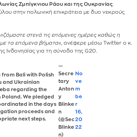
λωνίας Ζμπίγκνιου Ράου και της Ουκρανίας
ύλου στην πολωνική επικράτεια με δυο νεκρούς
ιζόμαστε στενά τις επόμενες ημέρες καθώς η
με τα επόμενα βήματα
», ανέφερε μέσω Twitter ο κ.
ης Ινδονησίας για τη σύνοδο της G20.
—
Secre
No
 from Bali with Polish
tary
ve
u and Ukrainian
Anton
m
leba regarding the
y
be
n Poland. We pledged
Blinke
r
oordinated in the days
tigation proceeds and
n
16,
priate next steps.
(@Sec
20
Blinke
22
n)