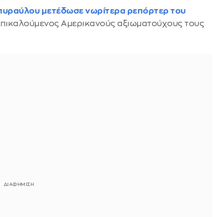
υ πυραύλου μετέδωσε νωρίτερα ρεπόρτερ του
 επικαλούμενος Αμερικανούς αξιωματούχους τους