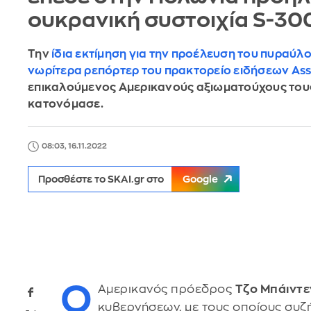
ουκρανική συστοιχία S-30
Την
ίδια εκτίμηση για την προέλευση του πυραύλ
νωρίτερα ρεπόρτερ του πρακτορείο ειδήσεων Ass
επικαλούμενος Αμερικανούς αξιωματούχους του
κατονόμασε.
08:03, 16.11.2022
Προσθέστε το SKAI.gr στο
Google
Ο
Αμερικανός πρόεδρος
Τζο Μπάιντ
κυβερνήσεων, με τους οποίους συ