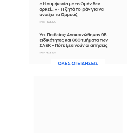
«Η συμφωνία με το Ομάν δεν
αρκεί...» - Τι ζητά το Ιράν για να
ανοίξει το Ορμούζ
IN 2 HOURS
Υπ. Παιδείας: Ανακοινώθηκαν 95
ειδικότητες και 860 τμήματα των
ΣΑΕΚ – Πότε ξεκινούν οι αιτήσεις
IN 2 HOURS
ΟΛΕΣ ΟΙ ΕΙΔΗΣΕΙΣ
Ιωάννα Μαλέσκου: Επιδίωξε να
γνωρίσει την «άλλη» Μύκονο και
έπαθε «ντελίριο» με το... μπρόκολο
IN 2 HOURS
Aνεβαίνει κι άλλο η θερμοκρασία-
Πού θα φτάσει ο υδράργυρος τα
επόμενα εικοσιτετράωρα
IN 2 HOURS
Χρηματιστήριο-Κλείσιμο: Πτώση
κατά 0,59%, στα 320,42 εκατ. ευρώ ο