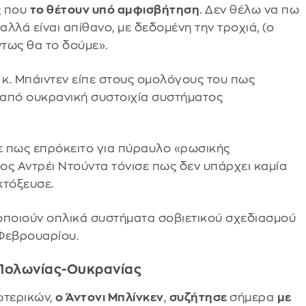
ς που
το θέτουν υπό αμφισβήτηση
. Δεν θέλω να πω
λλά είναι απίθανο, με δεδομένη την τροχιά, (ο
τως θα το δούμε».
 κ. Μπάιντεν είπε στους ομολόγους του πως
 από ουκρανική συστοιχία συστήματος
ε πως επρόκειτο για πύραυλο «ρωσικής
ς Αντρέι Ντούντα τόνισε πως δεν υπάρχει καμία
κτόξευσε.
οποιούν οπλικά συστήματα σοβιετικού σχεδιασμού
 Φεβρουαρίου.
-Πολωνίας-Ουκρανίας
ωτερικών,
ο Άντονι Μπλίνκεν
,
συζήτησε
σήμερα
με