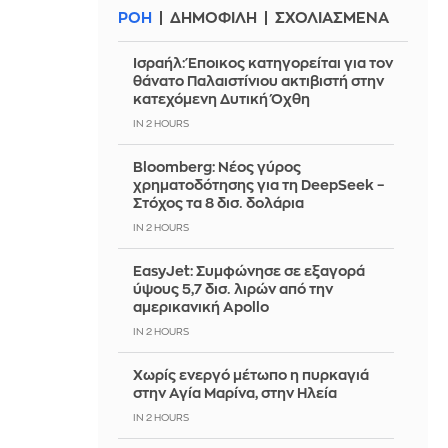
ΡΟΗ
ΔΗΜΟΦΙΛΗ
ΣΧΟΛΙΑΣΜΕΝΑ
Ισραήλ: Έποικος κατηγορείται για τον
θάνατο Παλαιστίνιου ακτιβιστή στην
κατεχόμενη Δυτική Όχθη
IN 2 HOURS
Bloomberg: Νέος γύρος
χρηματοδότησης για τη DeepSeek –
Στόχος τα 8 δισ. δολάρια
IN 2 HOURS
EasyJet: Συμφώνησε σε εξαγορά
ύψους 5,7 δισ. λιρών από την
αμερικανική Apollo
IN 2 HOURS
Χωρίς ενεργό μέτωπο η πυρκαγιά
στην Αγία Μαρίνα, στην Ηλεία
IN 2 HOURS