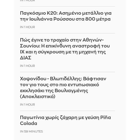
IN 1 HOUR
Παγκόσμιο Κ20: Ασημένιο μετάλλιο για
την Ιουλιάννα Ρούσσου στα 800 μέτρα
IN 1 HOUR
Πώς έγινε το τροχαίο στην Αθηνών-
Σουνίου: Η επικίνδυνη αναστροφή του
ΙΧ και η σύγκρουση με τη μηχανή της
ΔΙΑΣ
IN 1 HOUR
Χοψονίδου - Βλωτιδέλλης: Βάφτισαν
τον γιο τους στο πιο εντυπωσιακό
εκκλησάκι της Βουλιαγμένης
(Αποκλειστικό)
IN 1 HOUR
Παγωτίνια χωρίς ζάχαρη με γεύση Piña
Colada
IN 59 MINUTES