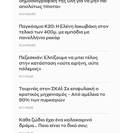
δημοσιογραφική της ύλη για να μην πει
απολύτως τίποτα»
IN 2 HOURS
Παγκόσμιο Κ20: Η Ελένη Ιακωβάκη στον
τελικό των 400μ. με εμπόδια με
πανελλήνιο ρεκόρ
IN 2 HOURS
Πεζεσκιάν: Ελπίζουμε να μπει τέλος
στην κατάσταση «ούτε ειρήνη, ούτε
πόλεμος»
IN 1 HOUR
Τουρνάς στον ΣΚΑΪ: Σε επιφυλακή ο
κρατικός μηχανισμός – Από αμέλεια το
90% των πυρκαγιών
IN 1 HOUR
Κάθε ζώδιο έχει ένα καλοκαιρινό
δράμα... Ποιο είναι το δικό σου;