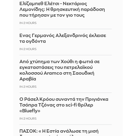
Ελίζαμπεθ Ελέτσι - Νεκτάριος
Λεμονίδης: Η θρησκευτική παράδοση
που τήρησαν με τον γιο τους
IN 2 HOURS
Ένας Γερμανός Αλεξανδρινός έκλεισε
τα ογδόντα
IN 2 HOURS
Από χτύπημα των Χούθι η φωτιά σε
εγκαταστάσεις του πετρελαϊκού
κολοσσού Aramco στη Σαουδική
Αραβία
IN 2 HOURS
Ο Ράσελ Κρόου συναντά την Πριγιάνκα
Τσόπρα Τζόνας στο sci-fi θρίλερ
«Bluefly»
IN 2 HOURS
ΠΑΣΟΚ: «Η Εστία ανάλωσε τη μισή