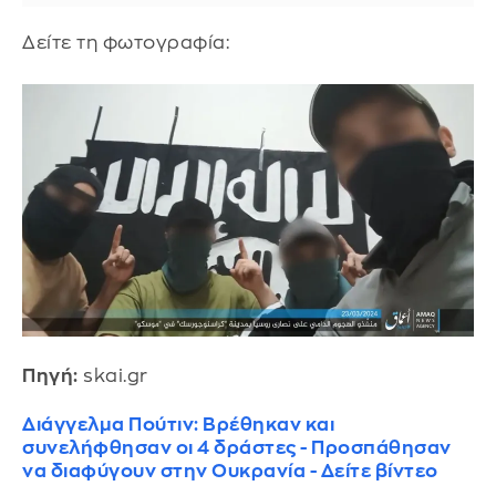
Δείτε τη φωτογραφία:
Πηγή:
skai.gr
Διάγγελμα Πούτιν: Βρέθηκαν και
συνελήφθησαν οι 4 δράστες - Προσπάθησαν
να διαφύγουν στην Ουκρανία - Δείτε βίντεο