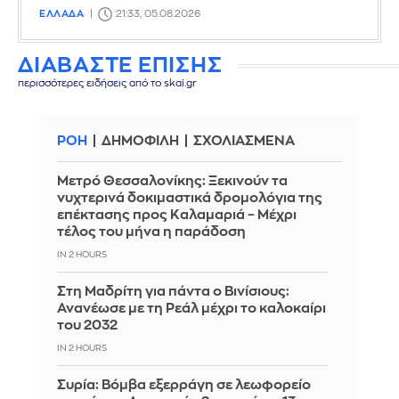
ΕΛΛΑΔΑ
21:33, 05.08.2026
ΔΙΑΒΑΣΤΕ ΕΠΙΣΗΣ
περισσότερες ειδήσεις από το skai.gr
ΡΟΗ
ΔΗΜΟΦΙΛΗ
ΣΧΟΛΙΑΣΜΕΝΑ
Μετρό Θεσσαλονίκης: Ξεκινούν τα
νυχτερινά δοκιμαστικά δρομολόγια της
επέκτασης προς Καλαμαριά – Μέχρι
τέλος του μήνα η παράδοση
IN 2 HOURS
Στη Μαδρίτη για πάντα ο Βινίσιους:
Ανανέωσε με τη Ρεάλ μέχρι το καλοκαίρι
του 2032
IN 2 HOURS
Συρία: Βόμβα εξερράγη σε λεωφορείο