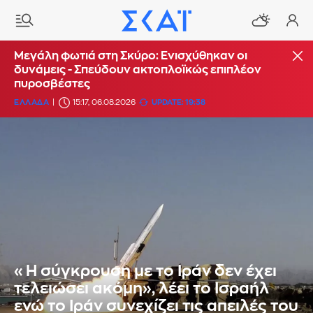
Μεγάλη φωτιά στη Σκύρο: Ενισχύθηκαν οι
δυνάμεις - Σπεύδουν ακτοπλοϊκώς επιπλέον
πυροσβέστες
ΕΛΛΑΔΑ
15:17, 06.08.2026
UPDATE: 19:38
«Η σύγκρουση με το Ιράν δεν έχει
τελειώσει ακόμη», λέει το Ισραήλ
ενώ το Ιράν συνεχίζει τις απειλές του