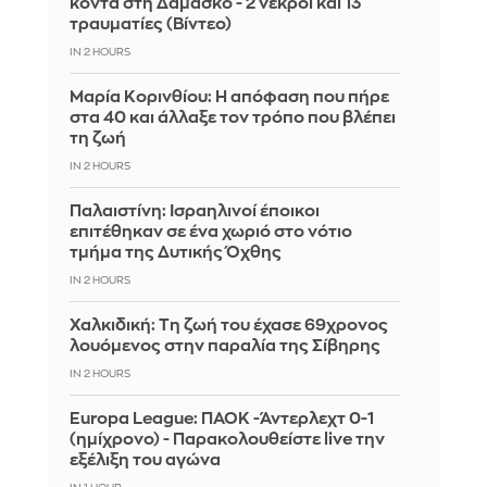
κοντά στη Δαμασκό - 2 νεκροί και 13
τραυματίες (Βίντεο)
IN 2 HOURS
Μαρία Κορινθίου: Η απόφαση που πήρε
στα 40 και άλλαξε τον τρόπο που βλέπει
τη ζωή
IN 2 HOURS
Παλαιστίνη: Ισραηλινοί έποικοι
επιτέθηκαν σε ένα χωριό στο νότιο
τμήμα της Δυτικής Όχθης
IN 2 HOURS
Χαλκιδική: Τη ζωή του έχασε 69χρονος
λουόμενος στην παραλία της Σίβηρης
IN 2 HOURS
Europa League: ΠΑΟΚ -Άντερλεχτ 0-1
(ημίχρονο) - Παρακολουθείστε live την
εξέλιξη του αγώνα