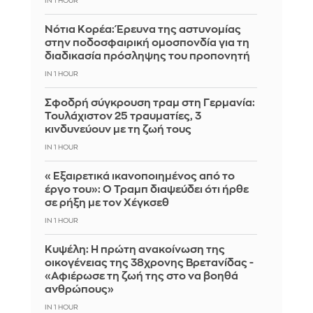
IN 1 HOUR
Νότια Κορέα: Έρευνα της αστυνομίας
στην ποδοσφαιρική ομοσπονδία για τη
διαδικασία πρόσληψης του προπονητή
IN 1 HOUR
Σφοδρή σύγκρουση τραμ στη Γερμανία:
Τουλάχιστον 25 τραυματίες, 3
κινδυνεύουν με τη ζωή τους
IN 1 HOUR
«Εξαιρετικά ικανοποιημένος από το
έργο του»: Ο Τραμπ διαψεύδει ότι ήρθε
σε ρήξη με τον Χέγκσεθ
IN 1 HOUR
Κυψέλη: Η πρώτη ανακοίνωση της
οικογένειας της 38χρονης Βρετανίδας -
«Αφιέρωσε τη ζωή της στο να βοηθά
ανθρώπους»
IN 1 HOUR