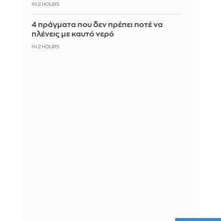
IN 2 HOURS
4 πράγματα που δεν πρέπει ποτέ να
πλένεις με καυτό νερό
IN 2 HOURS