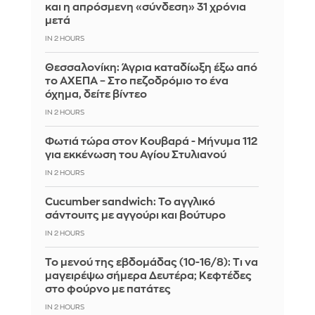
και η απρόσμενη «σύνδεση» 31 χρόνια
μετά
IN 2 HOURS
Θεσσαλονίκη: Άγρια καταδίωξη έξω από
το ΑΧΕΠΑ – Στο πεζοδρόμιο το ένα
όχημα, δείτε βίντεο
IN 2 HOURS
Φωτιά τώρα στον Κουβαρά - Μήνυμα 112
για εκκένωση του Αγίου Στυλιανού
IN 2 HOURS
Cucumber sandwich: Το αγγλικό
σάντουιτς με αγγούρι και βούτυρο
IN 2 HOURS
Το μενού της εβδομάδας (10-16/8): Τι να
μαγειρέψω σήμερα Δευτέρα; Κεφτέδες
στο φούρνο με πατάτες
IN 2 HOURS