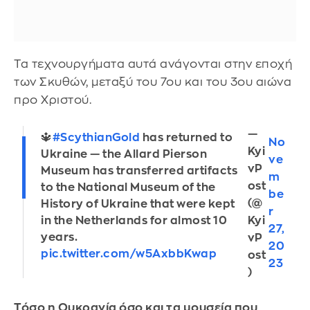
Τα τεχνουργήματα αυτά ανάγονται στην εποχή
των Σκυθών, μεταξύ του 7ου και του 3ου αιώνα
προ Χριστού.
—
🔱
#ScythianGold
has returned to
No
Kyi
Ukraine — the Allard Pierson
ve
vP
Museum has transferred artifacts
m
ost
to the National Museum of the
be
(@
History of Ukraine that were kept
r
Kyi
in the Netherlands for almost 10
27,
years.
vP
20
pic.twitter.com/w5AxbbKwap
ost
23
)
Τόσο η Ουκρανία όσο και τα μουσεία που