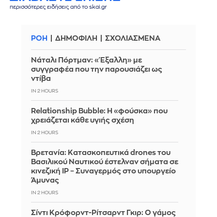
περισσότερες ειδήσεις από το skai.gr
ΡΟΗ
ΔΗΜΟΦΙΛΗ
ΣΧΟΛΙΑΣΜΕΝΑ
Νάταλι Πόρτμαν: «Έξαλλη» με
συγγραφέα που την παρουσιάζει ως
ντίβα
IN 2 HOURS
Relationship Bubble: Η «φούσκα» που
χρειάζεται κάθε υγιής σχέση
IN 2 HOURS
Βρετανία: Κατασκοπευτικά drones του
Βασιλικού Ναυτικού έστελναν σήματα σε
κινεζική IP – Συναγερμός στο υπουργείο
Άμυνας
IN 2 HOURS
Σίντι Κρόφορντ-Ρίτσαρντ Γκιρ: Ο γάμος