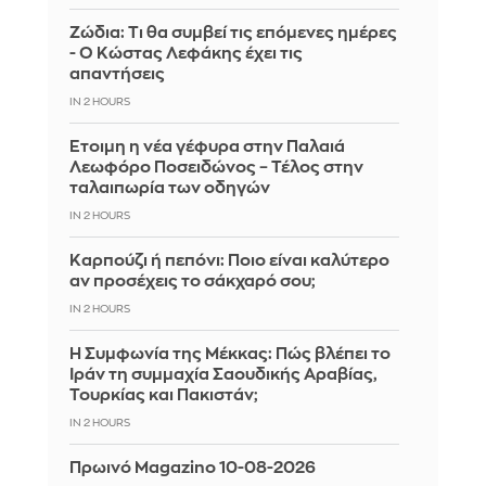
Ζώδια: Τι θα συμβεί τις επόμενες ημέρες
- Ο Κώστας Λεφάκης έχει τις
απαντήσεις
IN 2 HOURS
Έτοιμη η νέα γέφυρα στην Παλαιά
Λεωφόρο Ποσειδώνος – Τέλος στην
ταλαιπωρία των οδηγών
IN 2 HOURS
Καρπούζι ή πεπόνι: Ποιο είναι καλύτερο
αν προσέχεις το σάκχαρό σου;
IN 2 HOURS
Η Συμφωνία της Μέκκας: Πώς βλέπει το
Ιράν τη συμμαχία Σαουδικής Αραβίας,
Τουρκίας και Πακιστάν;
IN 2 HOURS
Πρωινό Magazino 10-08-2026