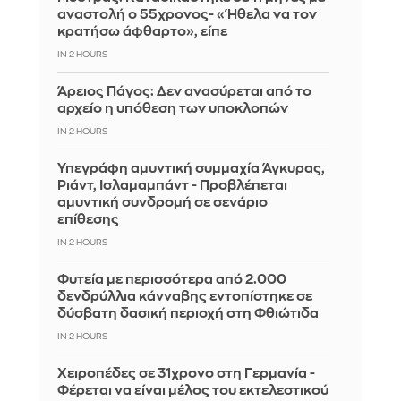
αναστολή ο 55χρονος- «Ήθελα να τον
κρατήσω άφθαρτο», είπε
IN 2 HOURS
Άρειος Πάγος: Δεν ανασύρεται από το
αρχείο η υπόθεση των υποκλοπών
IN 2 HOURS
Υπεγράφη αμυντική συμμαχία Άγκυρας,
Ριάντ, Ισλαμαμπάντ - Προβλέπεται
αμυντική συνδρομή σε σενάριο
επίθεσης
IN 2 HOURS
Φυτεία με περισσότερα από 2.000
δενδρύλλια κάνναβης εντοπίστηκε σε
δύσβατη δασική περιοχή στη Φθιώτιδα
IN 2 HOURS
Χειροπέδες σε 31χρονο στη Γερμανία -
Φέρεται να είναι μέλος του εκτελεστικού