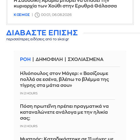
Η Σαουδική Αραβία μπορεί να σπάσει την
κυριαρχία των Χούθι στην Ερυθρά Θάλασσα
ΚΟΣΜΟΣ
00:01, 06.08.2026
ΔΙΑΒΑΣΤΕ ΕΠΙΣΗΣ
περισσότερες ειδήσεις από το skai.gr
ΡΟΗ
ΔΗΜΟΦΙΛΗ
ΣΧΟΛΙΑΣΜΕΝΑ
Ηλιόπουλος στον Μάγερ: «Βασίζουμε
πολλά σε εσένα, βλέπω το βλέμμα της
τίγρης στα μάτια σου»
IN 2 HOURS
Πόση πρωτεΐνη πρέπει πραγματικά να
καταναλώνετε ανάλογα με την ηλικία
σας;
IN 2 HOURS
Μυστράς: Καταδικάστηκε σε 11 μήνες με