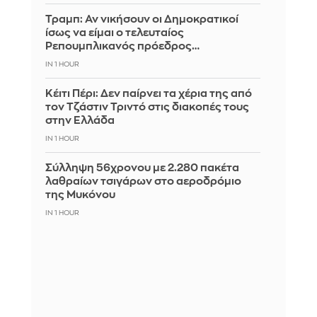
Τραμπ: Αν νικήσουν οι Δημοκρατικοί
ίσως να είμαι ο τελευταίος
Ρεπουμπλικανός πρόεδρος…
IN 1 HOUR
Κέιτι Πέρι: Δεν παίρνει τα χέρια της από
τον Τζάστιν Τριντό στις διακοπές τους
στην Ελλάδα
IN 1 HOUR
Σύλληψη 56χρονου με 2.280 πακέτα
λαθραίων τσιγάρων στο αεροδρόμιο
της Μυκόνου
IN 1 HOUR