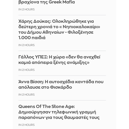
βραχίονα της Greek Mafia
IN 2 HOURS
Χάρης Δούκας: Ολοκληρώθηκε για
δεύτερη χρονιά το «Νηπιοκαλοκαίρι»
του Δήμου Αθηναίων - Φιλοξένησε
1.000 παιδιά
IN 2 HOURS
Γάλλος ΥΠΕΞ: Η χώρα «δεν θα ανεχθεί
καμιά απόπειρα ξένης ανάμιξης»
IN 2 HOURS
Άννα Βίσση: Η αυτοσχέδια καντάδα που
απόλαυσε στο Φισκάρδο
IN 2 HOURS
Queens Of The Stone Age:
Δημιούργησαν τηλεφωνική γραμμή
παραπόνων για τους θαυμαστές τους
IN 2 HOURS