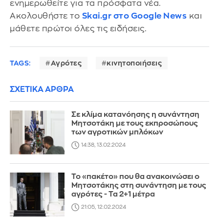
ενημερωθείτε για τα πρόσφατα νέα.
Ακολουθήστε το
Skai.gr στο Google News
και
μάθετε πρώτοι όλες τις ειδήσεις.
TAGS:
Αγρότες
κινητοποιήσεις
ΣΧΕΤΙΚΑ ΑΡΘΡΑ
Σε κλίμα κατανόησης η συνάντηση
Μητσοτάκη με τους εκπροσώπους
των αγροτικών μπλόκων
14:38, 13.02.2024
Το «πακέτο» που θα ανακοινώσει ο
Μητσοτάκης στη συνάντηση με τους
αγρότες - Τα 2+1 μέτρα
21:05, 12.02.2024