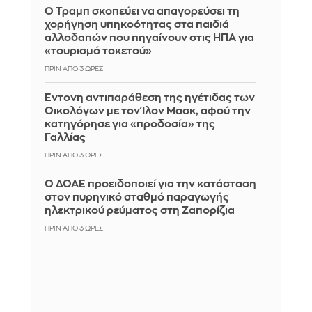
Ο Τραμπ σκοπεύει να απαγορεύσει τη
χορήγηση υπηκοότητας στα παιδιά
αλλοδαπών που πηγαίνουν στις ΗΠΑ για
«τουρισμό τοκετού»
ΠΡΙΝ ΑΠΌ 3 ΏΡΕΣ
Έντονη αντιπαράθεση της ηγέτιδας των
Οικολόγων με τον Ίλον Μασκ, αφού την
κατηγόρησε για «προδοσία» της
Γαλλίας
ΠΡΙΝ ΑΠΌ 3 ΏΡΕΣ
Ο ΔΟΑΕ προειδοποιεί για την κατάσταση
στον πυρηνικό σταθμό παραγωγής
ηλεκτρικού ρεύματος στη Ζαπορίζια
ΠΡΙΝ ΑΠΌ 3 ΏΡΕΣ