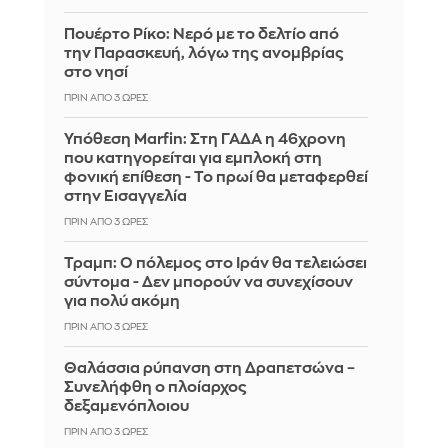
Πουέρτο Ρίκο: Νερό με το δελτίο από
την Παρασκευή, λόγω της ανομβρίας
στο νησί
ΠΡΙΝ ΑΠΌ 3 ΏΡΕΣ
Υπόθεση Marfin: Στη ΓΑΔΑ η 46χρονη
που κατηγορείται για εμπλοκή στη
φονική επίθεση - Το πρωί θα μεταφερθεί
στην Εισαγγελία
ΠΡΙΝ ΑΠΌ 3 ΏΡΕΣ
Τραμπ: Ο πόλεμος στο Ιράν θα τελειώσει
σύντομα - Δεν μπορούν να συνεχίσουν
για πολύ ακόμη
ΠΡΙΝ ΑΠΌ 3 ΏΡΕΣ
Θαλάσσια ρύπανση στη Δραπετσώνα –
Συνελήφθη ο πλοίαρχος
δεξαμενόπλοιου
ΠΡΙΝ ΑΠΌ 3 ΏΡΕΣ