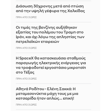
Διάσωση 30χρονης μετά από πτώση
από την υψηλή γέφυρα της Χαλκίδας
ΠΡΙΝ ΑΠΌ 3 ΏΡΕΣ
Οι τιμές της βενζίνης αυξήθηκαν
εξαιτίας του πολέμου του Τραμπ στο
Ιράν, και όχι λόγω της απληστίας των
πετρελαϊκών εταιρειών
ΠΡΙΝ ΑΠΌ 3 ΏΡΕΣ
Η SpaceX θα κατασκευάσει σταθμούς
παραγωγής ηλεκτρικής ενέργειας για
να τροφοδοτεί εργοστάσιο μικροτσίπ
στο Τέξας
ΠΡΙΝ ΑΠΌ 3 ΏΡΕΣ
Αθηνά Ροδίτου - Ελένη Σακκά: Η
μεταμεσονύκτια μάχη τους με μια
κατσαρίδα ήταν απλώς... επική!
ΠΡΙΝ ΑΠΌ 3 ΏΡΕΣ