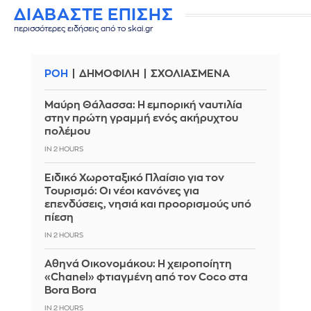
ΔΙΑΒΑΣΤΕ ΕΠΙΣΗΣ
περισσότερες ειδήσεις από το skai.gr
ΡΟΗ
ΔΗΜΟΦΙΛΗ
ΣΧΟΛΙΑΣΜΕΝΑ
Μαύρη Θάλασσα: Η εμπορική ναυτιλία
στην πρώτη γραμμή ενός ακήρυχτου
πολέμου
IN 2 HOURS
Ειδικό Χωροταξικό Πλαίσιο για τον
Τουρισμό: Οι νέοι κανόνες για
επενδύσεις, νησιά και προορισμούς υπό
πίεση
IN 2 HOURS
Αθηνά Οικονομάκου: Η χειροποίητη
«Chanel» φτιαγμένη από τον Coco στα
Bora Bora
IN 2 HOURS