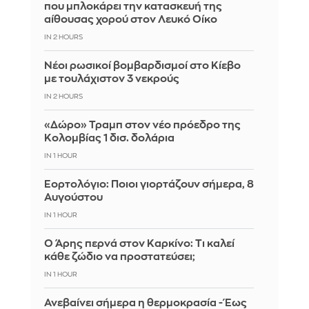
που μπλοκάρει την κατασκευή της
αίθουσας χορού στον Λευκό Οίκο
IN 2 HOURS
Νέοι ρωσικοί βομβαρδισμοί στο Κίεβο
με τουλάχιστον 3 νεκρούς
IN 2 HOURS
«Δώρο» Τραμπ στον νέο πρόεδρο της
Κολομβίας 1 δισ. δολάρια
IN 1 HOUR
Εορτολόγιο: Ποιοι γιορτάζουν σήμερα, 8
Αυγούστου
IN 1 HOUR
Ο Άρης περνά στον Καρκίνο: Τι καλεί
κάθε ζώδιο να προστατεύσει;
IN 1 HOUR
Ανεβαίνει σήμερα η θερμοκρασία - Έως