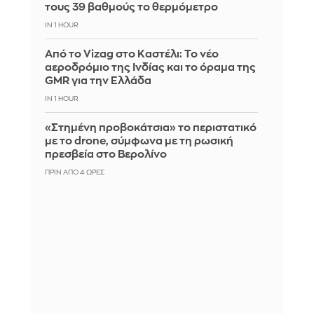
τους 39 βαθμούς το θερμόμετρο
IN 1 HOUR
Από το Vizag στο Καστέλι: Το νέο
αεροδρόμιο της Ινδίας και το όραμα της
GMR για την Ελλάδα
IN 1 HOUR
«Στημένη προβοκάτσια» το περιστατικό
με το drone, σύμφωνα με τη ρωσική
πρεσβεία στο Βερολίνο
ΠΡΙΝ ΑΠΌ 4 ΏΡΕΣ