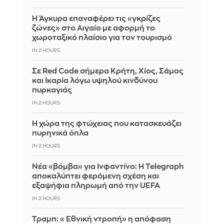
Η Άγκυρα επαναφέρει τις «γκρίζες
ζώνες» στο Αιγαίο με αφορμή το
χωροταξικό πλαίσιο για τον τουρισμό
IN 2 HOURS
Σε Red Code σήμερα Κρήτη, Χίος, Σάμος
και Ικαρία λόγω υψηλού κινδύνου
πυρκαγιάς
IN 2 HOURS
Η χώρα της φτώχειας που κατασκευάζει
πυρηνικά όπλα
IN 2 HOURS
Νέα «βόμβα» για Ινφαντίνο: Η Telegraph
αποκαλύπτει φερόμενη σχέση και
εξαψήφια πληρωμή από την UEFA
IN 2 HOURS
Τραμπ: «Εθνική ντροπή» η απόφαση