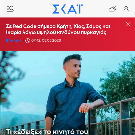
Σε Red Code σήμερα Κρήτη, Χίος, Σάμος και
Ικαρία λόγω υψηλού κινδύνου πυρκαγιάς
ΕΛΛΑΔΑ
07:42, 08.08.2026
Τι «έδειξε» το κινητό του