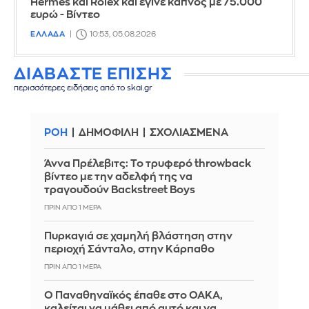
Hermes και Rolex και έγινε καπνός με 75.000
ευρώ - Βίντεο
ΕΛΛΑΔΑ
10:53, 05.08.2026
ΔΙΑΒΑΣΤΕ ΕΠΙΣΗΣ
περισσότερες ειδήσεις από το skai.gr
ΡΟΗ
ΔΗΜΟΦΙΛΗ
ΣΧΟΛΙΑΣΜΕΝΑ
Άννα Πρέλεβιτς: Το τρυφερό throwback
βίντεο με την αδελφή της να
τραγουδούν Backstreet Boys
ΠΡΙΝ ΑΠΌ 1 ΜΈΡΑ
Πυρκαγιά σε χαμηλή βλάστηση στην
περιοχή Σάνταλο, στην Κάρπαθο
ΠΡΙΝ ΑΠΌ 1 ΜΈΡΑ
Ο Παναθηναϊκός έπαθε στο ΟΑΚΑ,
καλείται να μάθει από αυτό και να