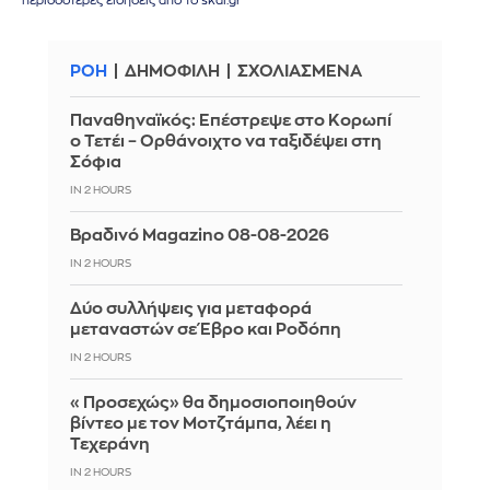
περισσότερες ειδήσεις από το skai.gr
ΡΟΗ
ΔΗΜΟΦΙΛΗ
ΣΧΟΛΙΑΣΜΕΝΑ
Παναθηναϊκός: Επέστρεψε στο Κορωπί
ο Τετέι – Ορθάνοιχτο να ταξιδέψει στη
Σόφια
IN 2 HOURS
Βραδινό Magazino 08-08-2026
IN 2 HOURS
Δύο συλλήψεις για μεταφορά
μεταναστών σε Έβρο και Ροδόπη
IN 2 HOURS
«Προσεχώς» θα δημοσιοποιηθούν
βίντεο με τον Μοτζτάμπα, λέει η
Τεχεράνη
IN 2 HOURS