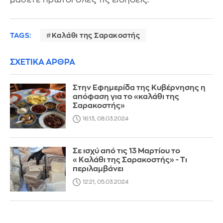
TAGS:
Καλάθι της Σαρακοστής
ΣΧΕΤΙΚΑ ΑΡΘΡΑ
Στην Εφημερίδα της Κυβέρνησης η
απόφαση για το «καλάθι της
Σαρακοστής»
16:13, 08.03.2024
Σε ισχύ από τις 13 Μαρτίου το
«Καλάθι της Σαρακοστής» - Τι
περιλαμβάνει
12:21, 05.03.2024