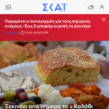
Παραμένει ο συναγερμός για τους ισχυρούς
ανέμους - Έως 9 μποφόρ οι ριπές τη Δευτέρα
ΕΛΛΑΔΑ
12:49, 09.08.2026
Ξεκινάει από σήμερα το «Καλάθι