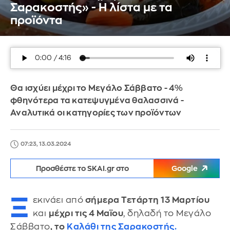
Σαρακοστής» - Η λίστα με τα
προϊόντα
Θα ισχύει μέχρι το Μεγάλο Σάββατο - 4%
φθηνότερα τα κατεψυγμένα θαλασσινά -
Αναλυτικά οι κατηγορίες των προϊόντων
07:23, 13.03.2024
Προσθέστε το SKAI.gr στο
Google
Ξ
εκινάει από
σήμερα Τετάρτη 13 Μαρτίου
και
μέχρι τις 4 Μαϊου
, δηλαδή το Μεγάλο
Σάββατο
, το
Καλάθι της Σαρακοστής.