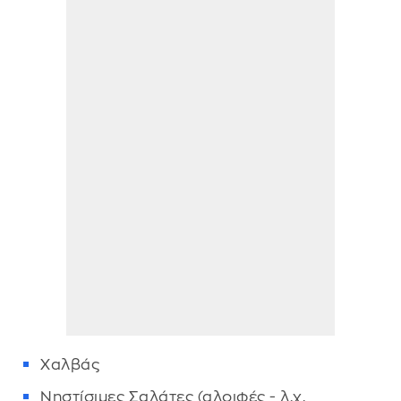
Χαλβάς
Νηστίσιμες Σαλάτες (αλοιφές - λ.χ.