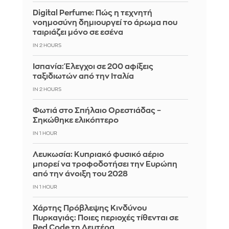
Digital Perfume: Πώς η τεχνητή
νοημοσύνη δημιουργεί το άρωμα που
ταιριάζει μόνο σε εσένα
IN 2 HOURS
Ισπανία: Έλεγχοι σε 200 αφίξεις
ταξιδιωτών από την Ιταλία
IN 2 HOURS
Φωτιά στο Σπήλαιο Ορεστιάδας –
Σηκώθηκε ελικόπτερο
IN 1 HOUR
Λευκωσία: Κυπριακό φυσικό αέριο
μπορεί να τροφοδοτήσει την Ευρώπη
από την άνοιξη του 2028
IN 1 HOUR
Χάρτης Πρόβλεψης Κινδύνου
Πυρκαγιάς: Ποιες περιοχές τίθενται σε
Red Code τη Δευτέρα