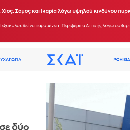
 Χίος, Σάμος και Ικαρία λόγω υψηλού κινδύνου πυρ
 εξακολουθεί να παραμένει η Περιφέρεια Αττικής λόγω σοβα
ΥΧΑΓΩΓΙΑ
ΡΟΗ ΕΙ
 σε δύο