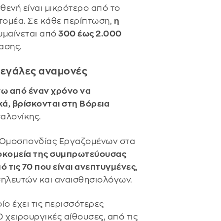
σθενή είναι μικρότερο από το
τομέα. Σε κάθε περίπτωση,
η
υμαίνεται από
300 έως 2.000
ασης.
μεγάλες αναμονές
ω από έναν χρόνο να
κά, βρίσκονται στη Βόρεια
αλονίκης.
ς Ομοσπονδίας Εργαζομένων στα
οκομεία της συμπρωτεύουσας
ό τις 70 που είναι ανεπτυγμένες
,
ηλευτών και αναισθησιολόγων.
ίο έχει τις περισσότερες
0 χειρουργικές αίθουσες, από τις