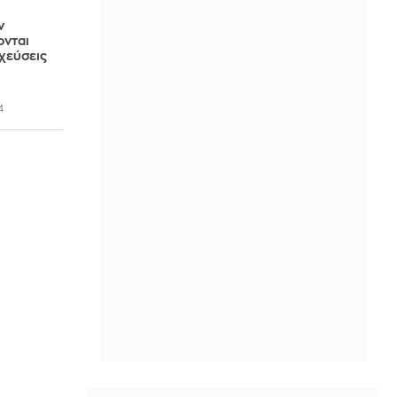
ν
ονται
χεύσεις
4