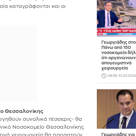
ία καταγράφονται και οι
Γεωργιάδης στο
Πάνω από 150
νοσοκομεία δή
ότι οργανώνουν
απογευματινά
χειρουργεία
08:38, 10.03.202
ίο Θεσσαλονίκης
ργηθούν συνολικά τέσσερις- θα
 Γενικό Νοσοκομείο Θεσσαλονίκης
τινά χειρουργεία θα παραστούν
Γεωργιάδης για