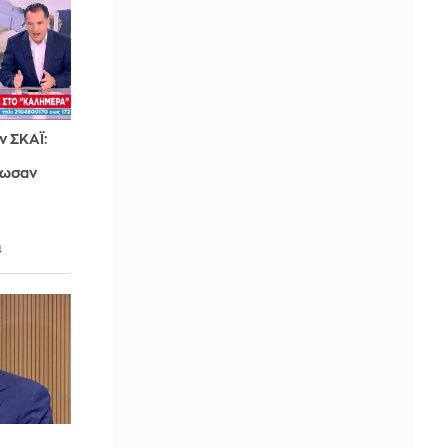
ν ΣΚΑΪ:
λωσαν
4