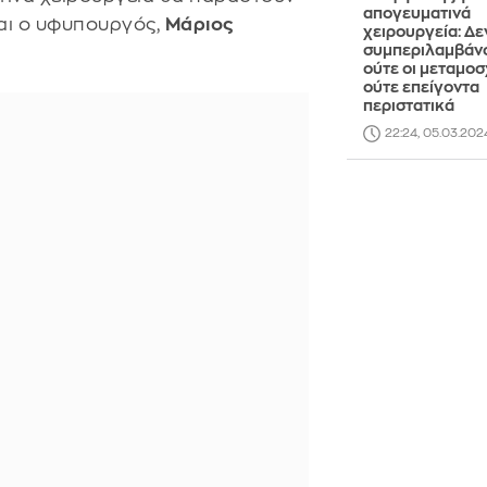
απογευματινά
αι ο υφυπουργός,
Μάριος
χειρουργεία: Δε
συμπεριλαμβάν
ούτε οι μεταμοσ
ούτε επείγοντα
περιστατικά
22:24, 05.03.202