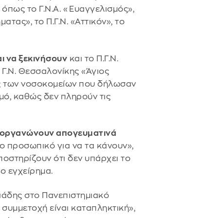
 όπως το Γ.Ν.Α. «Ευαγγελισμός»,
ατας», το Π.Γ.Ν. «Αττικόν», το
ι να ξεκινήσουν
και το Π.Γ.Ν.
 Γ.Ν. Θεσσαλονίκης «Άγιος
ός των νοσοκομείων που δήλωσαν
ό, καθώς δεν πληρούν τις
 οργανώνουν απογευματινά
ο προσωπικό για να τα κάνουν»,
οστηρίζουν ότι δεν υπάρχει το
ο εγχείρημα.
ιάδης στο Πανεπιστημιακό
 συμμετοχή είναι καταπληκτική»,