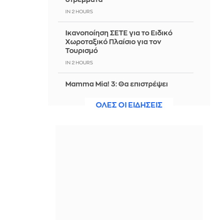
IN 2 HOURS
Ικανοποίηση ΣΕΤΕ για το Ειδικό
Χωροταξικό Πλαίσιο για τον
Τουρισμό
IN 2 HOURS
Mamma Mia! 3: Θα επιστρέψει
επιτέλους στην Ελλάδα;
ΟΛΕΣ ΟΙ ΕΙΔΗΣΕΙΣ
IN 2 HOURS
5G παντού, 6G στον ορίζοντα: Πού
βρίσκεται η Ελλάδα στη μεγάλη
τεχνολογική μετάβαση
IN 2 HOURS
Ελληνική Αναπτυξιακή Τράπεζα: Με
«προίκα» 2 δισ. ευρώ ανοίγει δρόμο
για δάνεια σε μικρομεσαίες
επιχειρήσεις
IN 2 HOURS