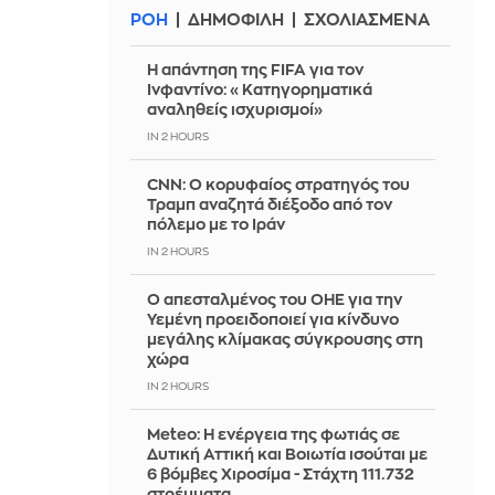
ΡΟΗ
ΔΗΜΟΦΙΛΗ
ΣΧΟΛΙΑΣΜΕΝΑ
Η απάντηση της FIFA για τον
Ινφαντίνο: «Κατηγορηματικά
αναληθείς ισχυρισμοί»
IN 2 HOURS
CNN: Ο κορυφαίος στρατηγός του
Τραμπ αναζητά διέξοδο από τον
πόλεμο με το Ιράν
IN 2 HOURS
Ο απεσταλμένος του ΟΗΕ για την
Υεμένη προειδοποιεί για κίνδυνο
μεγάλης κλίμακας σύγκρουσης στη
χώρα
IN 2 HOURS
Meteo: Η ενέργεια της φωτιάς σε
Δυτική Αττική και Βοιωτία ισούται με
6 βόμβες Χιροσίμα - Στάχτη 111.732
στρέμματα