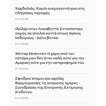
Χαρδαλιάς: Καμία ανεμογεννήτρια στις
πληγείσες περιοχές
IN 2 HOURS
Θρίλερ στον Λυκαβηττό: Εντοπίστηκε
σορός σε σπηλιά κοντά στους Αγίους
Ισιδώρους - Δείτε βίντεο
IN 2 HOURS
Χάντερ Μπάιντεν: Η χάρη από τον
πατέρα μου δεν ήταν καλή ούτε για την
Αμερική ούτε για την υστεροφημία του
IN 2 HOURS
Σφοδροί άνεμοι και υψηλές
θερμοκρασίες τις επόμενες ημέρες -
Συνεδρίαση της Επιτροπής Εκτίμησης
Κινδύνου
IN 2 HOURS