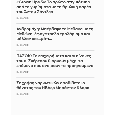
«Grown Ups 3»: Το πρώτο στιγμιότυπο
από τα γυρίσματα με τη θρυλική παρέα
του Άνταμ Σάντλερ
IN 1 HOUR
Ανδρομάχη: Μπέρδεψε τα Μέθανα με τη
Μεθώνη, έφαγε τρελό τρολάρισμα και
μάλλον και...μάτι...
IN 1 HOUR
ΠΑΣΟΚ: Τα επιχειρήματα και οι πίνακες
του κ. Σκέρτσου διαρκούν μέχρι τα
επόμενα που αναιρούν τα προηγούμενα
IN 1 HOUR
Σε χρήση ναρκωτικών αποδίδεται ο
θάνατος του ΝΒΑερ Μπράντον Κλαρκ
IN 1 HOUR