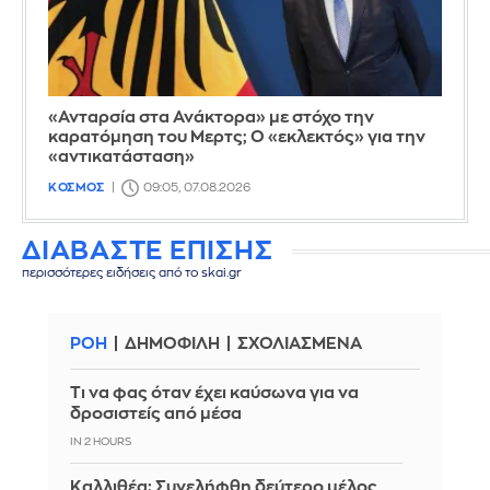
«Ανταρσία στα Ανάκτορα» με στόχο την
καρατόμηση του Μερτς; Ο «εκλεκτός» για την
«αντικατάσταση»
ΚΟΣΜΟΣ
09:05, 07.08.2026
ΔΙΑΒΑΣΤΕ ΕΠΙΣΗΣ
περισσότερες ειδήσεις από το skai.gr
ΡΟΗ
ΔΗΜΟΦΙΛΗ
ΣΧΟΛΙΑΣΜΕΝΑ
Τι να φας όταν έχει καύσωνα για να
δροσιστείς από μέσα
IN 2 HOURS
Καλλιθέα: Συνελήφθη δεύτερο μέλος