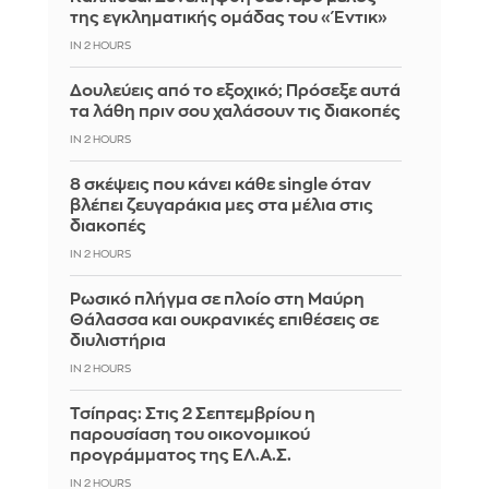
της εγκληματικής ομάδας του «Έντικ»
IN 2 HOURS
Δουλεύεις από το εξοχικό; Πρόσεξε αυτά
τα λάθη πριν σου χαλάσουν τις διακοπές
IN 2 HOURS
8 σκέψεις που κάνει κάθε single όταν
βλέπει ζευγαράκια μες στα μέλια στις
διακοπές
IN 2 HOURS
Ρωσικό πλήγμα σε πλοίο στη Μαύρη
Θάλασσα και ουκρανικές επιθέσεις σε
διυλιστήρια
IN 2 HOURS
Τσίπρας: Στις 2 Σεπτεμβρίου η
παρουσίαση του οικονομικού
προγράμματος της ΕΛ.Α.Σ.
IN 2 HOURS