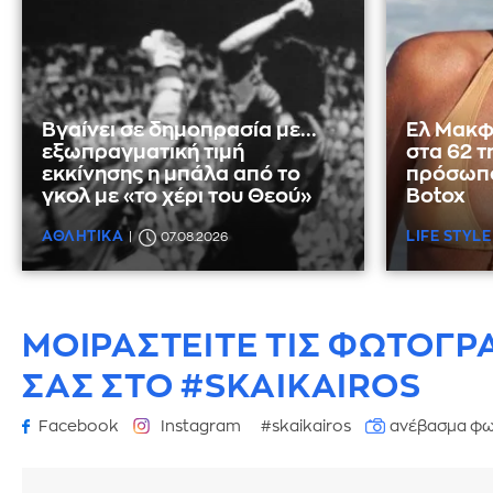
Βγαίνει σε δημοπρασία με...
Ελ Μακφ
εξωπραγματική τιμή
στα 62 τ
εκκίνησης η μπάλα από το
πρόσωπο
γκολ με «το χέρι του Θεού»
Botox
ΑΘΛΗΤΙΚΑ
LIFE STYLE
07.08.2026
ΜΟΙΡΑΣΤΕΙΤΕ ΤΙΣ ΦΩΤΟΓΡ
ΣΑΣ ΣΤΟ #SKAIKAIROS
Facebook
Instagram
#skaikairos
ανέβασμα φω