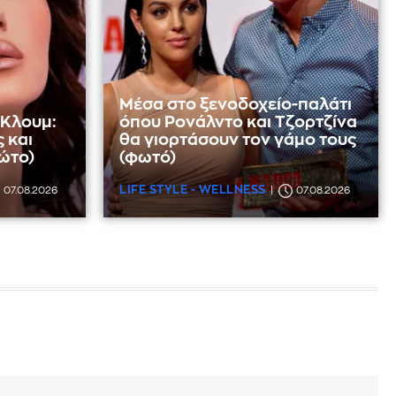
Μέσα στο ξενοδοχείο-παλάτι
 Κλουμ:
όπου Ρονάλντο και Τζορτζίνα
 και
θα γιορτάσουν τον γάμο τους
ώτο)
(φωτό)
LIFE STYLE - WELLNESS
07.08.2026
07.08.2026