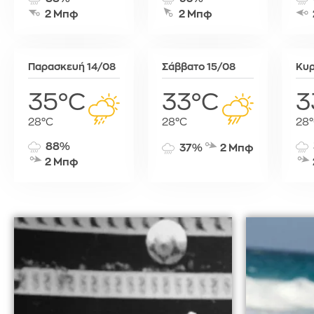
Τύνιδα
2 Μπφ
2 Μπφ
Παρασκευή 14/08
Σάββατο 15/08
Κυρ
35°C
33°C
3
28°C
28°C
28
88%
37%
2 Μπφ
2 Μπφ