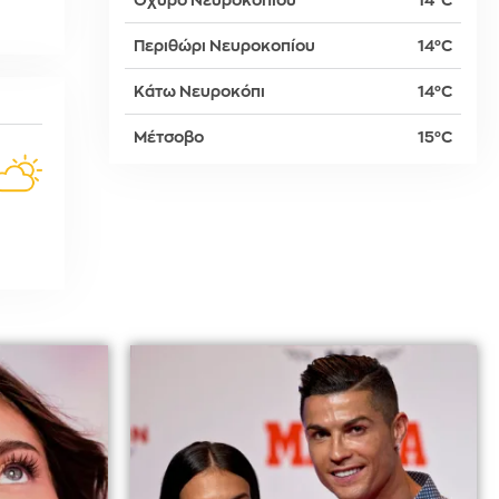
Οχυρό Νευροκοπίου
14°C
Περιθώρι Νευροκοπίου
14°C
δη
Κάτω Νευροκόπι
14°C
Μέτσοβο
15°C
ρτη