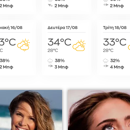
Σόφια
2 Μπφ
2 Μπφ
2 Μπφ
Στοκχόλμη
Στουτγκάρ
Ταλίν
ιακή 16/08
Δευτέρα 17/08
Τρίτη 18/08
Τίρανα
3°C
34°C
33°C
Φραγκφού
°C
28°C
28°C
38%
38%
32%
2 Μπφ
3 Μπφ
4 Μπφ