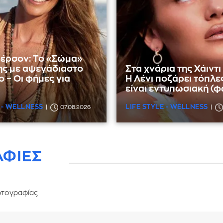
έρσον: Το «Σώμα»
ης με αψεγάδιαστο
Στα χνάρια της Χάιντι
 – Οι φήμες για
Η Λένι ποζάρει τόπλες
είναι εντυπωσιακή (φ
 - WELLNESS
LIFE STYLE - WELLNESS
07.08.2026
ΑΦΙΕΣ
τογραφίας