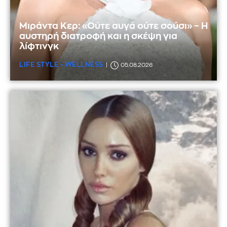
Μιράντα Κερ: «Ούτε αυγά ούτε σούσι» – Η
αυστηρή διατροφή και η σκέψη για
λίφτινγκ
LIFE STYLE - WELLNESS
05.08.2026