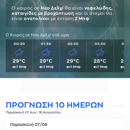
Ο καιρός σε
Νέο Δελχί
θα είναι
νεφελώδης,
καταιγίδες με βροχόπτωση
και οι άνεμοι θα
είναι
ανατολικοι
με ένταση
2 Μπφ
Ο Καιρός σε Νέο Δελχί ανά ώρα
00:30
01:30
02:30
03:30
04:
29°C
29°C
29°C
28°C
28
1 Μπφ
1 Μπφ
1 Μπφ
1 Μπφ
1 
ΠΡΟΓΝΩΣΗ 10 ΗΜΕΡΩΝ
Παρασκευή 07 Αυγ - 16 Αυγούστου
Παρασκευή 07/08