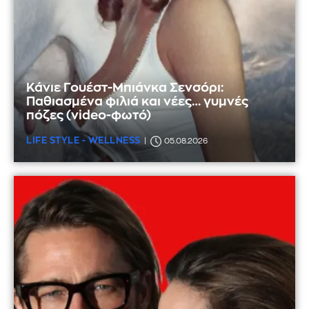
Κάνιε Γουέστ-Μπιάνκα Σενσόρι:
Παθιασμένα φιλιά και νέες… γυμνές
πόζες (video-φωτό)
LIFE STYLE - WELLNESS
05.08.2026