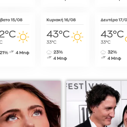
Σόφια
Στοκχόλμη
Στουτγκάρ
βατο 15/08
Κυριακή 16/08
Δευτέρα 17/
Ταλίν
2°C
43°C
43°C
Τίρανα
Φραγκφού
C
33°C
33°C
23%
32%
21%
4 Μπφ
4 Μπφ
4 Μπφ