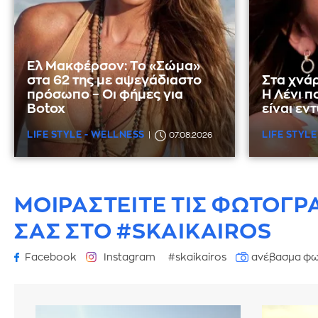
Ελ Μακφέρσον: Το «Σώμα»
στα 62 της με αψεγάδιαστο
Στα χνάρ
πρόσωπο – Οι φήμες για
Η Λένι π
Botox
είναι εν
LIFE STYLE - WELLNESS
LIFE STYLE
07.08.2026
ΜΟΙΡΑΣΤΕΙΤΕ ΤΙΣ ΦΩΤΟΓΡ
ΣΑΣ ΣΤΟ #SKAIKAIROS
Facebook
Instagram
#skaikairos
ανέβασμα φω