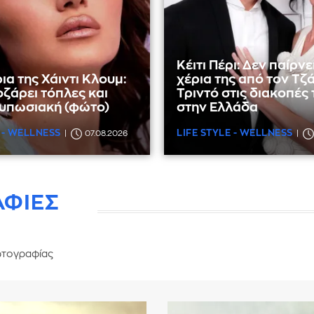
Κέιτι Πέρι: Δεν παίρνε
ια της Χάιντι Κλουμ:
χέρια της από τον Τζ
οζάρει τόπλες και
Τριντό στις διακοπές
τυπωσιακή (φώτο)
στην Ελλάδα
 - WELLNESS
LIFE STYLE - WELLNESS
07.08.2026
ΑΦΙΕΣ
τογραφίας