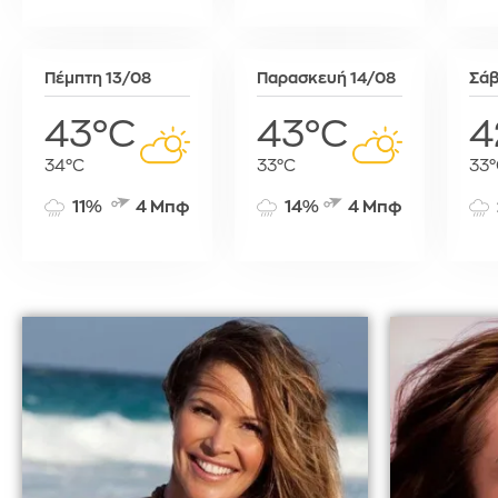
Τύνιδα
Πέμπτη 13/08
Παρασκευή 14/08
Σάβ
43°C
43°C
4
34°C
33°C
33°
11%
4 Μπφ
14%
4 Μπφ