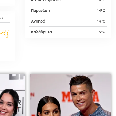
Κάτω Νευροκόπι
14°C
Παρανέστι
14°C
δη
08
Ανθηρό
14°C
Καλάβρυτα
15°C
ρτη