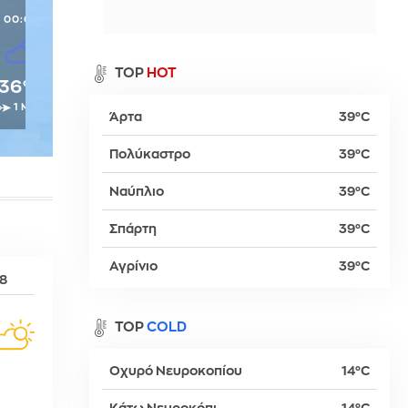
00:00
α
TOP
HOT
36°C
1 Μπφ
Άρτα
39°C
ρ
Πολύκαστρο
39°C
Ναύπλιο
39°C
βα
Σπάρτη
39°C
Αγρίνιο
39°C
08
TOP
COLD
Οχυρό Νευροκοπίου
14°C