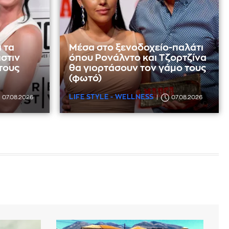
ι τα
Μέσα στο ξενοδοχείο-παλάτι
άστιν
όπου Ρονάλντο και Τζορτζίνα
 τους
θα γιορτάσουν τον γάμο τους
(φωτό)
LIFE STYLE - WELLNESS
07.08.2026
07.08.2026