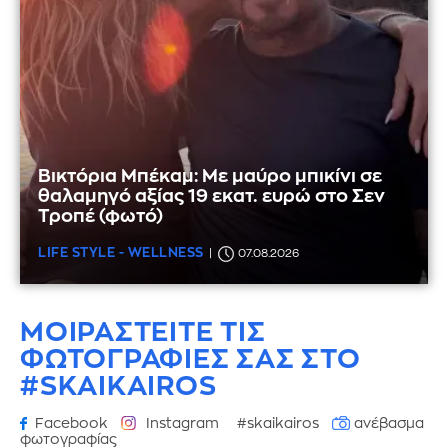
Βικτόρια Μπέκαμ: Με μαύρο μπικίνι σε
θαλαμηγό αξίας 19 εκατ. ευρώ στο Σεν
Τροπέ (φωτό)
LIFE STYLE - WELLNESS
07.08.2026
ΜΟΙΡΑΣΤΕΙΤΕ ΤΙΣ
ΦΩΤΟΓΡΑΦΙΕΣ
ΣΑΣ ΣΤΟ
#SKAIKAIROS
Facebook
Instagram
#skaikairos
ανέβασμα
φωτογραφίας