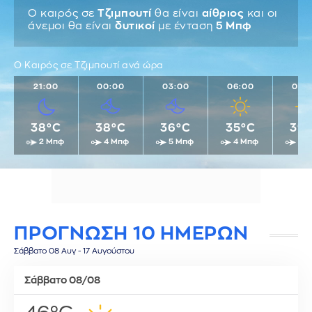
Ο καιρός σε
Τζιμπουτί
θα είναι
αίθριος
και οι
άνεμοι θα είναι
δυτικοί
με ένταση
5 Μπφ
Ο Καιρός σε Τζιμπουτί ανά ώρα
21:00
00:00
03:00
06:00
09:
38°C
38°C
36°C
35°C
39
2 Μπφ
4 Μπφ
5 Μπφ
4 Μπφ
4 
ΠΡΟΓΝΩΣΗ 10 ΗΜΕΡΩΝ
Σάββατο 08 Αυγ - 17 Αυγούστου
Σάββατο 08/08