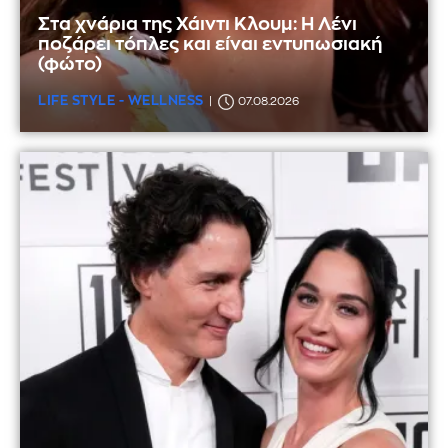
Στα χνάρια της Χάιντι Κλουμ: Η Λένι
ποζάρει τόπλες και είναι εντυπωσιακή
(φώτο)
LIFE STYLE - WELLNESS
07.08.2026