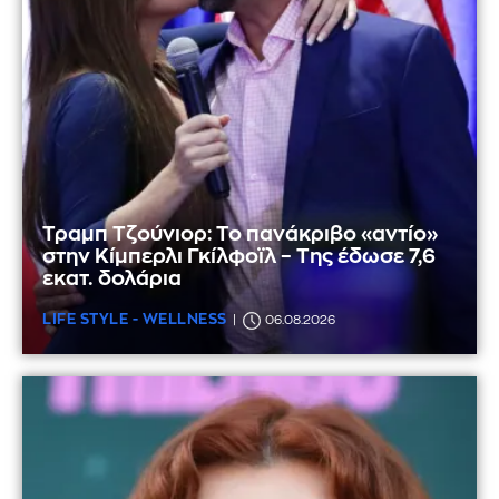
Τραμπ Τζούνιορ: Το πανάκριβο «αντίο»
στην Κίμπερλι Γκίλφοϊλ – Της έδωσε 7,6
εκατ. δολάρια
LIFE STYLE - WELLNESS
06.08.2026