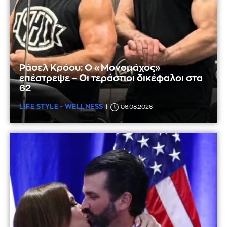
Ράσελ Κρόου: Ο «Μονομάχος»
επέστρεψε – Οι τεράστιοι δικέφαλοι στα
62
LIFE STYLE - WELLNESS
06.08.2026