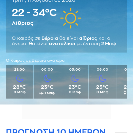
Τρίτη, 11 Αυγούστου 2026
22 - 34°C
Αίθριος
Ο καιρός σε
Βέροια
θα είναι
αίθριος
και οι
άνεμοι θα είναι
ανατολικοι
με ένταση
2 Μπφ
Ο Καιρός σε Βέροια ανά ώρα
21:00
00:00
03:00
06:00
09:
28°C
23°C
23°C
23°C
25
0 Μπφ
0 Μπφ
0 Μπφ
1 Μπφ
1 
ΠΡΟΓΝΩΣΗ 10 ΗΜΕΡΩΝ