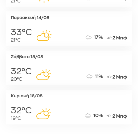
21°C
Παρασκευή 14/08
33°C
17%
2 Μπφ
21°C
Σάββατο 15/08
32°C
11%
2 Μπφ
20°C
Κυριακή 16/08
32°C
10%
2 Μπφ
19°C