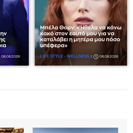
Μπέλα Θορν: «Ήθελα να κάνω
την
κακό στον εαυτό μου για να
ης
καταλάβει η μητέρα μου πόσο
ρια
υπέφερα»
LIFE STYLE - WELLNESS
06.08.2026
06.08.2026