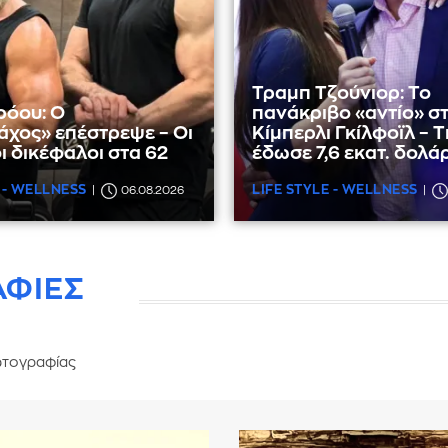
Τραμπ Τζούνιορ: Το
ρόου: Ο
πανάκριβο «αντίο» σ
χος» επέστρεψε – Οι
Κίμπερλι Γκίλφοϊλ – Τ
ι δικέφαλοι στα 62
έδωσε 7,6 εκατ. δολά
 - WELLNESS
LIFE STYLE - WELLNESS
06.08.2026
ΑΦΙΕΣ
τογραφίας