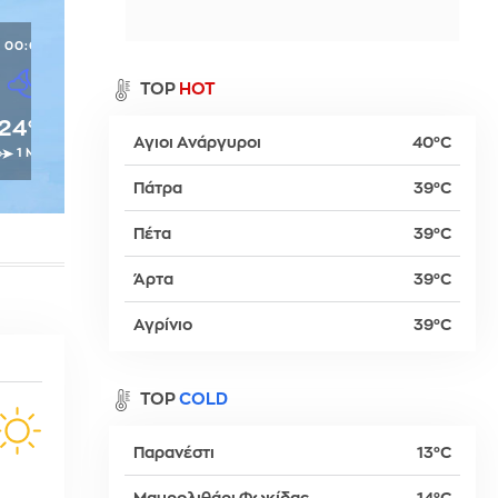
α
00:00
TOP
HOT
24°C
Αγιοι Ανάργυροι
40°C
1 Μπφ
ρ
Πάτρα
39°C
Πέτα
39°C
βα
Άρτα
39°C
Αγρίνιο
39°C
TOP
COLD
Παρανέστι
13°C