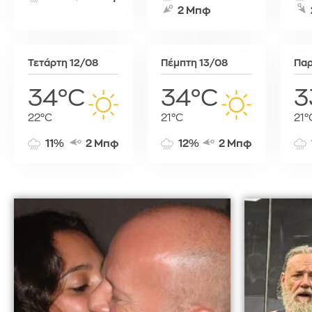
2 Μπφ
Τύνιδα
Τετάρτη 12/08
Πέμπτη 13/08
Παρ
34°C
34°C
3
22°C
21°C
21°
11%
2 Μπφ
12%
2 Μπφ