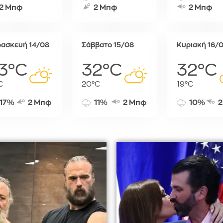
2 Μπφ
2 Μπφ
2 Μπφ
Σόφια
Στοκχόλμη
Στουτγκάρ
ασκευή 14/08
Σάββατο 15/08
Κυριακή 16/
Ταλίν
Τίρανα
3°C
32°C
32°C
Φραγκφού
C
20°C
19°C
17%
2 Μπφ
11%
2 Μπφ
10%
2