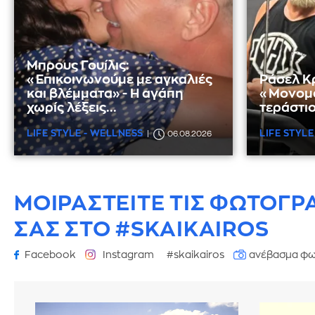
Μπρους Γουίλις:
«Επικοινωνούμε με αγκαλιές
Ράσελ Κ
και βλέμματα» - Η αγάπη
«Μονομά
χωρίς λέξεις...
τεράστιο
LIFE STYLE - WELLNESS
LIFE STYLE
06.08.2026
ΜΟΙΡΑΣΤΕΙΤΕ ΤΙΣ ΦΩΤΟΓΡ
ΣΑΣ ΣΤΟ #SKAIKAIROS
Facebook
Instagram
#skaikairos
ανέβασμα φω