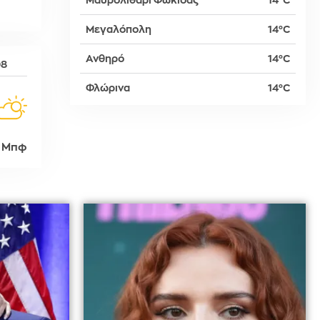
Μαυρολιθάρι Φωκίδας
14°C
Μεγαλόπολη
14°C
δη
Ανθηρό
14°C
08
Φλώρινα
14°C
ρτη
 Μπφ