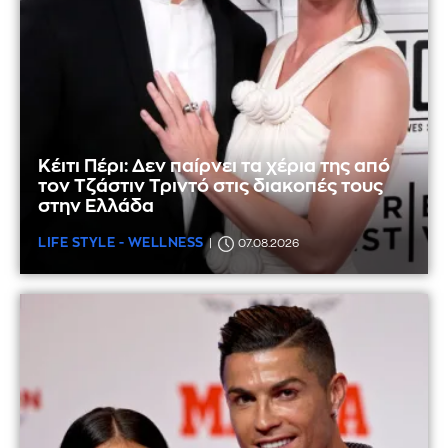
Κέιτι Πέρι: Δεν παίρνει τα χέρια της από
τον Τζάστιν Τριντό στις διακοπές τους
στην Ελλάδα
LIFE STYLE - WELLNESS
07.08.2026