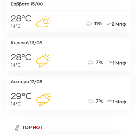
Σάββατο 15/08
28°C
11%
2 Μπφ
14°C
Κυριακή 16/08
28°C
7%
1 Μπφ
14°C
Δευτέρα 17/08
29°C
7%
1 Μπφ
14°C
TOP
HOT