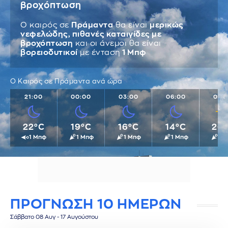
βροχόπτωση
Ο καιρός σε
Πράμαντα
θα είναι
μερικώς
νεφελώδης, πιθανές καταιγίδες με
βροχόπτωση
και οι άνεμοι θα είναι
βορειοδυτικοί
με ένταση
1 Μπφ
Ο Καιρός σε Πράμαντα ανά ώρα
21:00
00:00
03:00
06:00
09:
22°C
19°C
16°C
14°C
20
1 Μπφ
1 Μπφ
1 Μπφ
1 Μπφ
1 
ΠΡΟΓΝΩΣΗ 10 ΗΜΕΡΩΝ
Σάββατο 08 Αυγ - 17 Αυγούστου