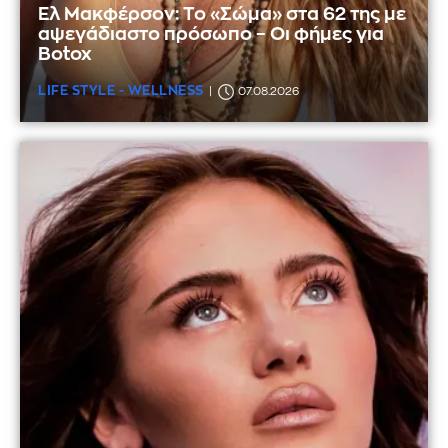
Ελ Μακφέρσον: Το «Σώμα» στα 62 της με
αψεγάδιαστο πρόσωπο – Οι φήμες για
Botox
LIFE STYLE - WELLNESS
07.08.2026