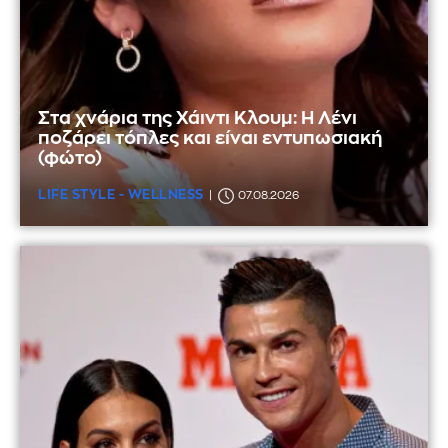
Στα χνάρια της Χάιντι Κλουμ: Η Λένι
ποζάρει τόπλες και είναι εντυπωσιακή
(φώτο)
LIFE STYLE - WELLNESS
07.08.2026