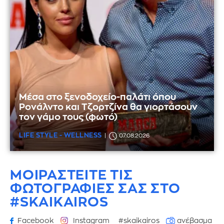
Μέσα στο ξενοδοχείο-παλάτι όπου
Ρονάλντο και Τζορτζίνα θα γιορτάσουν
τον γάμο τους (φωτό)
LIFE STYLE - WELLNESS
07.08.2026
ΜΟΙΡΑΣΤΕΙΤΕ ΤΙΣ
ΦΩΤΟΓΡΑΦΙΕΣ
ΣΑΣ ΣΤΟ
#SKAIKAIROS
Facebook
Instagram
#skaikairos
ανέβασμα