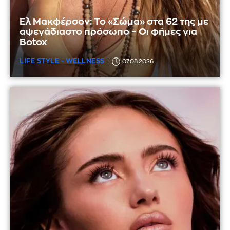
Ελ Μακφέρσον: Το «Σώμα» στα 62 της με
αψεγάδιαστο πρόσωπο – Οι φήμες για
Botox
LIFE STYLE - WELLNESS
07.08.2026