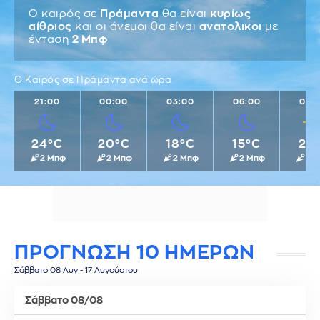
Ο καιρός σε
Πράμαντα
θα είναι
κυρίως
αίθριος
και οι άνεμοι θα είναι
ανατολικοι
με
ένταση
2 Μπφ
Ο Καιρός σε Πράμαντα ανά ώρα
21:00
00:00
03:00
06:00
09:
24°C
20°C
18°C
15°C
21°
2 Μπφ
2 Μπφ
2 Μπφ
2 Μπφ
2 
ΠΡΟΓΝΩΣΗ 10 ΗΜΕΡΩΝ
Σάββατο 08 Αυγ - 17 Αυγούστου
Σάββατο 08/08