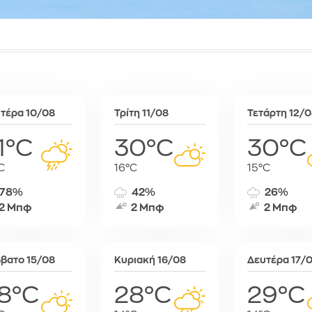
Συκιές
Ραμπάτ
Μινσκ
Χρυσό
Τζαμένα
Μόναχο
Τζιμπουτί
Μόσχα
Τρίπολη
Μπρατισλά
Φρίταουν
Όσλο
Χαράρε
Παρίσι
τέρα 10/08
Τρίτη 11/08
Τετάρτη 12/
Χαρτούμ
Πάφος
Πράγα
1°C
30°C
30°C
Πρίστινα
C
16°C
15°C
Ρώμη
Σαράγεβο
78%
42%
26%
Σκόπια
2 Μπφ
2 Μπφ
2 Μπφ
Σόφια
Στοκχόλμη
Στουτγκάρ
βατο 15/08
Κυριακή 16/08
Δευτέρα 17/
Ταλίν
8°C
28°C
29°C
Τίρανα
Φραγκφού