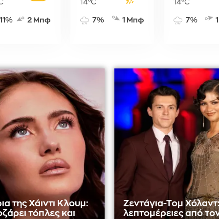
C
14°C
14°C
11%
2 Μπφ
7%
1 Μπφ
7%
ια της Χάιντι Κλουμ:
Ζεντάγια-Τομ Χόλαντ:
οζάρει τόπλες και
λεπτομέρειες από το