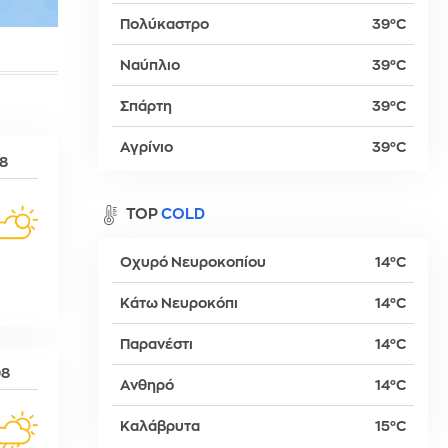
Πολύκαστρο
39°C
Ναύπλιο
39°C
βα
Σπάρτη
39°C
Αγρίνιο
39°C
08
TOP
COLD
Οχυρό Νευροκοπίου
14°C
Κάτω Νευροκόπι
14°C
Παρανέστι
14°C
δη
08
Ανθηρό
14°C
Καλάβρυτα
15°C
ρτη