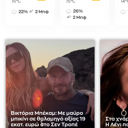
15°C
15°C
14°
26%
22%
2 Μπφ
2 Μπφ
Βικτόρια Μπέκαμ: Με μαύρο
μπικίνι σε θαλαμηγό αξίας 19
Στα χνάρ
εκατ. ευρώ στο Σεν Τροπέ
Η Λένι π