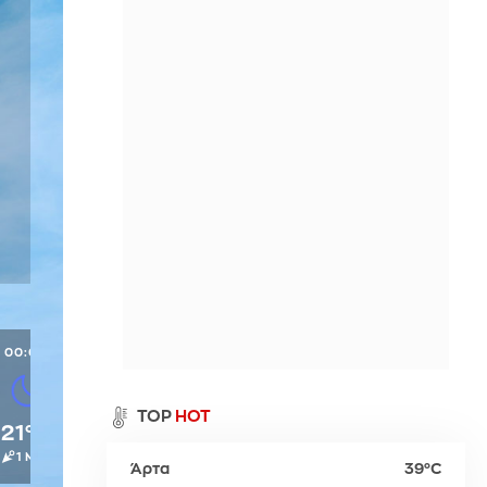
Περιθώρι
η
Παλαιό Φάληρο
Σπέτσες
Νευροκοπίου
ι
Ύδρα
Προσοτσάνη
Χρυσούπολη
00:00
α
TOP
HOT
21°C
1 Μπφ
Άρτα
39°C
ρ