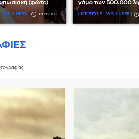
τυπωσιακή (φώτο)
γάμο των 500.000 λ
 - WELLNESS
LIFE STYLE - WELLNESS
07.08.2026
ΑΦΙΕΣ
τογραφίας