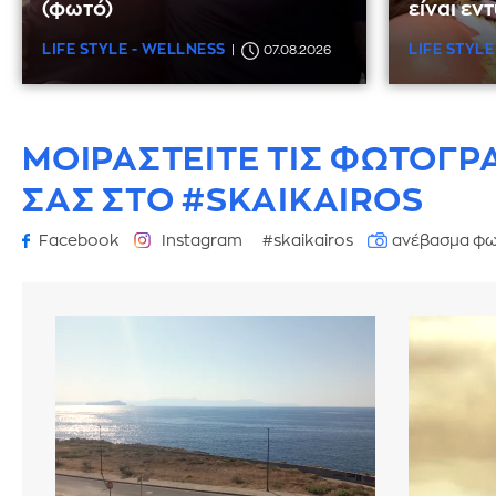
(φωτό)
είναι εν
LIFE STYLE - WELLNESS
LIFE STYLE
07.08.2026
ΜΟΙΡΑΣΤΕΙΤΕ ΤΙΣ ΦΩΤΟΓΡ
ΣΑΣ ΣΤΟ #SKAIKAIROS
Facebook
Instagram
#skaikairos
ανέβασμα φω