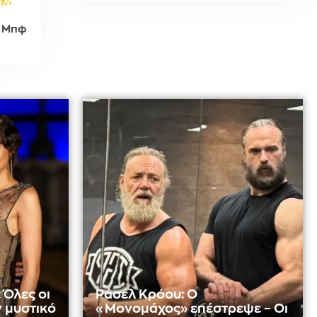
1 Μπφ
 Όλες οι
Ράσελ Κρόου: Ο
ν μυστικό
«Μονομάχος» επέστρεψε – Οι