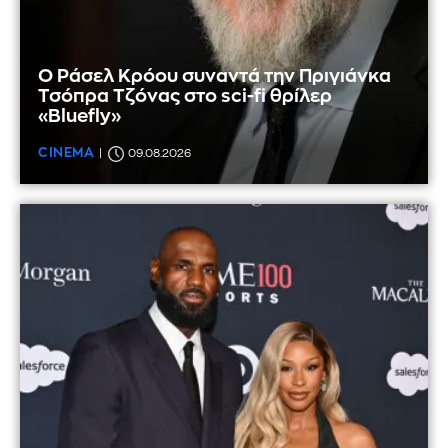
Ο Ράσελ Κρόου συναντά την Πριγιάνκα
Τσόπρα Τζόνας στο sci-fi θρίλερ
«Bluefly»
CINEMA
09.08.2026