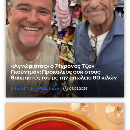
«Αγνώριστος» ο 74χρονος Τζον
Γκούντμαν: Προκάλεσε σοκ στους
θαυμαστές του με την απώλεια 90 κιλών
LIFE STYLE - WELLNESS
08.08.2026