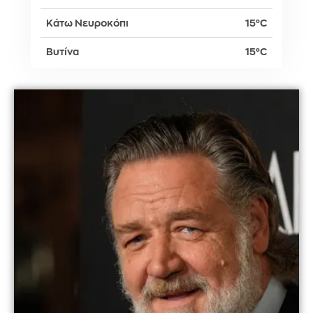
Κάτω Νευροκόπι
15°C
Βυτίνα
15°C