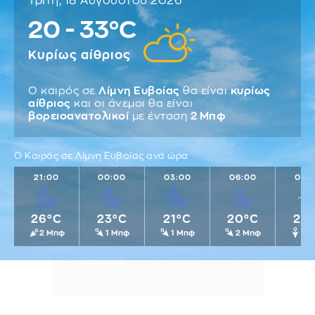
Τρίτη, 18 Αυγούστου 2026
20 - 33°C
Κυρίως αίθριος
Ο καιρός σε
Λίμνη Ευβοίας
θα είναι
κυρίως
αίθριος
και οι άνεμοι θα είναι
βορειοανατολικοί
με ένταση
2 Μπφ
Ο Καιρός σε Λίμνη Ευβοίας ανά ώρα
21:00
00:00
03:00
06:00
09:
26°C
23°C
21°C
20°C
25
2 Μπφ
1 Μπφ
1 Μπφ
2 Μπφ
2 