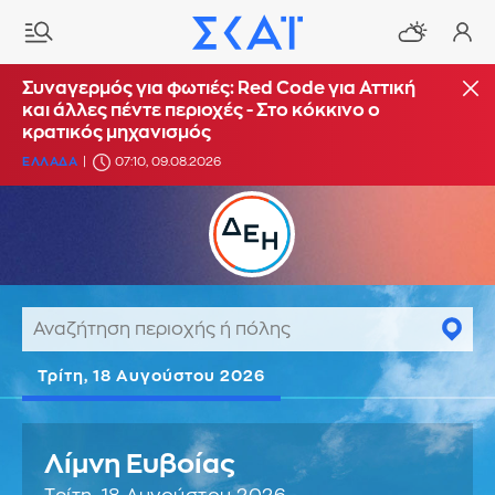
Συναγερμός για φωτιές: Red Code για Αττική
και άλλες πέντε περιοχές - Στο κόκκινο ο
κρατικός μηχανισμός
ΕΛΛΑΔΑ
07:10, 09.08.2026
Τρίτη, 18 Αυγούστου 2026
Λίμνη Ευβοίας