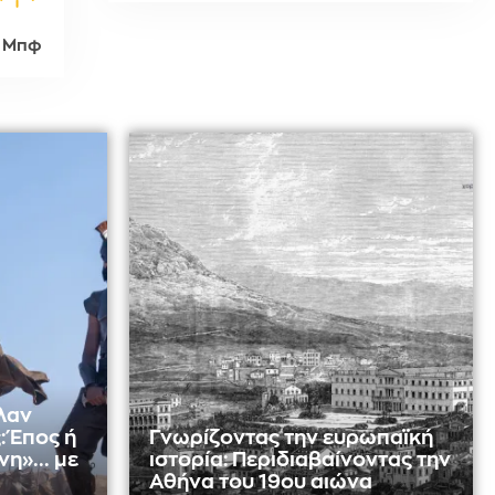
 Μπφ
λαν
: Έπος ή
Γνωρίζοντας την ευρωπαϊκή
η»... με
ιστορία: Περιδιαβαίνοντας την
Αθήνα του 19ου αιώνα