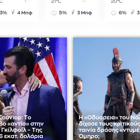
C
21°C
20°C
3%
4 Μπφ
5%
3 Μπφ
6%
3
ζούνιορ: Το
Η «Οδύσσεια» του Νό
βο «αντίο» στην
δίχασε τους κριτικούς
 Γκίλφοϊλ – Της
ταινία δράσης «ντυμέν
6 εκατ. δολάρια
Όμηρο;