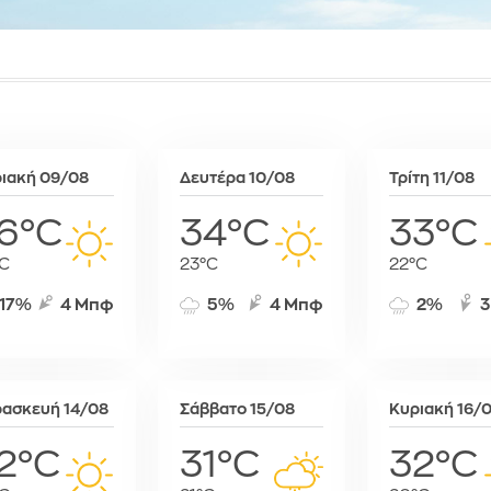
Συκιές
Ραμπάτ
Μινσκ
Χρυσό
Τζαμένα
Μόναχο
Τζιμπουτί
Μόσχα
Τρίπολη
Μπρατισλά
Φρίταουν
Όσλο
Χαράρε
Παρίσι
ιακή 09/08
Δευτέρα 10/08
Τρίτη 11/08
Χαρτούμ
Πάφος
Πράγα
6°C
34°C
33°C
Πρίστινα
C
23°C
22°C
Ρώμη
Σαράγεβο
17%
4 Μπφ
5%
4 Μπφ
2%
3
Σκόπια
Σόφια
Στοκχόλμη
Στουτγκάρ
ασκευή 14/08
Σάββατο 15/08
Κυριακή 16/
Ταλίν
2°C
31°C
32°C
Τίρανα
Φραγκφού