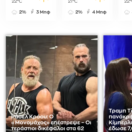
22°C
21°C
22°
2%
3 Μπφ
2%
4 Μπφ
Τραμπ Τ
Ράσελ Κρόου: Ο
πανάκρι
«Μονομάχος» επέστρεψε – Οι
Κίμπερλι
τεράστιοι δικέφαλοι στα 62
έδωσε 7,