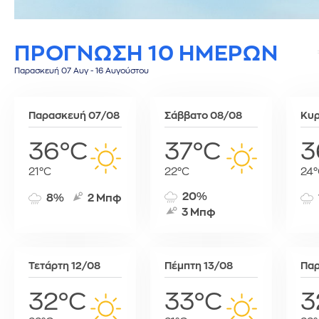
Σίφνος
Τεγκουσιγκάλπα
Ριάντ
Σύμη
Τζορτζτάουν
Ρίγα
ΠΡΟΓΝΩΣΗ 10 ΗΜΕΡΩΝ
Τήλος
Τορόντο
Σάνα
Τήνος
Σεούλ
Παρασκευή 07 Αυγ - 16 Αυγούστου
Φολέγανδρος
Σιγκαπούρη
Χάλκη
Ταϊπέι
Παρασκευή 07/08
Σάββατο 08/08
Κυρ
Ταναναρίβη
Τασκένδη
36°C
37°C
3
Τεχεράνη
21°C
22°C
24°
Τζακάρτα
Τιφλίδα
20%
8%
2 Μπφ
Τόκιο
3 Μπφ
Τύνιδα
Τετάρτη 12/08
Πέμπτη 13/08
Παρ
32°C
33°C
3