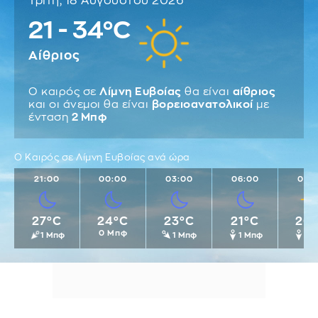
Τρίτη, 18 Αυγούστου 2026
21 - 34°C
Αίθριος
Ο καιρός σε
Λίμνη Ευβοίας
θα είναι
αίθριος
και οι άνεμοι θα είναι
βορειοανατολικοί
με
ένταση
2 Μπφ
Ο Καιρός σε Λίμνη Ευβοίας ανά ώρα
21:00
00:00
03:00
06:00
09:
27°C
24°C
23°C
21°C
26
0 Μπφ
1 Μπφ
1 Μπφ
1 Μπφ
1 