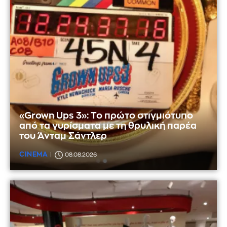
«Grown Ups 3»: Το πρώτο στιγμιότυπο
από τα γυρίσματα με τη θρυλική παρέα
του Άνταμ Σάντλερ
CINEMA
08.08.2026