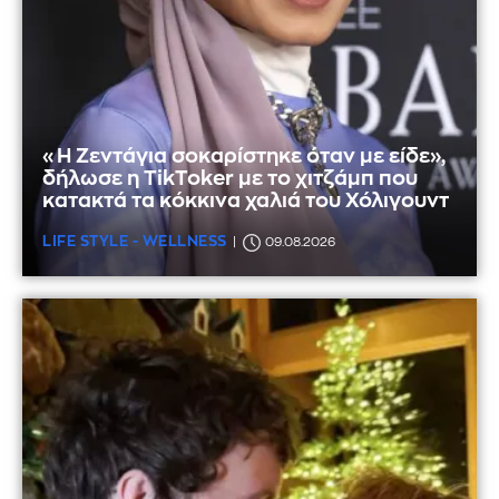
«Η Ζεντάγια σοκαρίστηκε όταν με είδε»,
δήλωσε η TikToker με το χιτζάμπ που
κατακτά τα κόκκινα χαλιά του Χόλιγουντ
LIFE STYLE - WELLNESS
09.08.2026