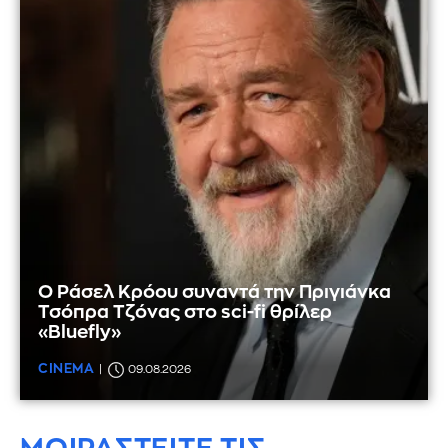
Ο Ράσελ Κρόου συναντά την Πριγιάνκα
Τσόπρα Τζόνας στο sci-fi θρίλερ
«Bluefly»
CINEMA
09.08.2026