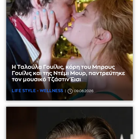
Η Ταλούλα Γουίλις, κόρη του Μπρους
Γουίλις και της Ντέμι Μουρ, παντρεύτηκε
τον μουσικό Τζάστιν Έισι
LIFE STYLE - WELLNESS
09.08.2026