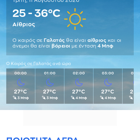
Τρίτη, 11 Αυγούστου 2026
25 - 36°C
Αίθριος
Ο καιρός σε
Γαλατάς
θα είναι
αίθριος
και οι
άνεμοι θα είναι
βόρειοι
με ένταση
4 Μπφ
Ο Καιρός σε Γαλατάς ανά ώρα
00:00
01:00
02:00
03:00
04:
27°C
27°C
27°C
27°C
26
3 Μπφ
3 Μπφ
4 Μπφ
4 Μπφ
4 