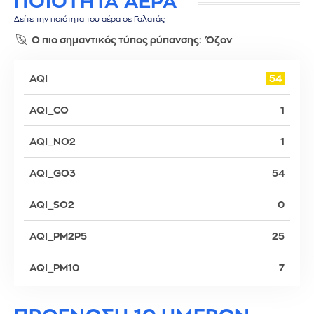
ΠΟΙΟΤΗΤΑ ΑΕΡΑ
Δείτε την ποιότητα του αέρα σε Γαλατάς
Ο πιο σημαντικός τύπος ρύπανσης:
Όζον
AQI
54
AQI_CO
1
AQI_NO2
1
AQI_GO3
54
AQI_SO2
0
AQI_PM2P5
25
AQI_PM10
7