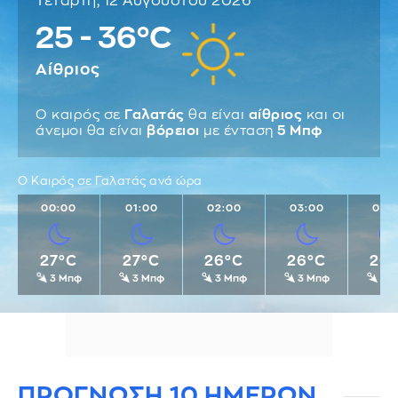
Τετάρτη, 12 Αυγούστου 2026
25 - 36°C
Αίθριος
Ο καιρός σε
Γαλατάς
θα είναι
αίθριος
και οι
άνεμοι θα είναι
βόρειοι
με ένταση
5 Μπφ
Ο Καιρός σε Γαλατάς ανά ώρα
00:00
01:00
02:00
03:00
04:
27°C
27°C
26°C
26°C
26
3 Μπφ
3 Μπφ
3 Μπφ
3 Μπφ
3 
ΠΡΟΓΝΩΣΗ 10 ΗΜΕΡΩΝ