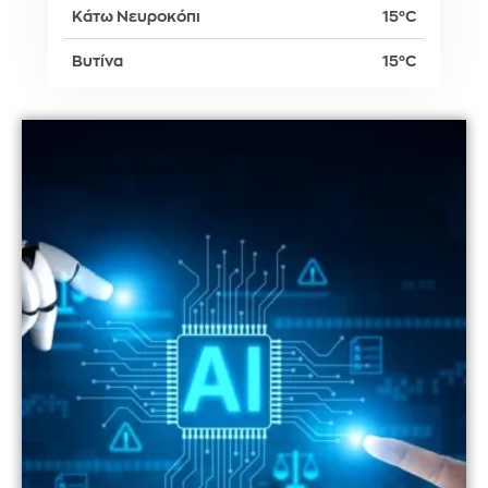
Κάτω Νευροκόπι
15°C
Βυτίνα
15°C