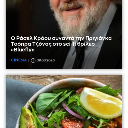
Ο Ράσελ Κρόου συναντά την Πριγιάνκα
Τσόπρα Τζόνας στο sci-fi θρίλερ
«Bluefly»
CINEMA
09.08.2026