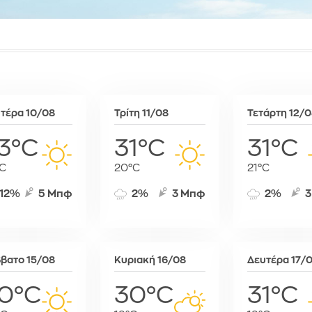
Συκιές
Ραμπάτ
Μινσκ
Χρυσό
Τζαμένα
Μόναχο
Τζιμπουτί
Μόσχα
Τρίπολη
Μπρατισλά
Φρίταουν
Όσλο
Χαράρε
Παρίσι
τέρα 10/08
Τρίτη 11/08
Τετάρτη 12/
Χαρτούμ
Πάφος
Πράγα
3°C
31°C
31°C
Πρίστινα
C
20°C
21°C
Ρώμη
Σαράγεβο
12%
5 Μπφ
2%
3 Μπφ
2%
3
Σκόπια
Σόφια
Στοκχόλμη
Στουτγκάρ
βατο 15/08
Κυριακή 16/08
Δευτέρα 17/
Ταλίν
0°C
30°C
31°C
Τίρανα
Φραγκφού