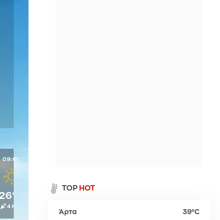
Περιθώρι
η
Παλαιό Φάληρο
Σπέτσες
Νευροκοπίου
ι
Ύδρα
Προσοτσάνη
Χρυσούπολη
09:00
10:00
11:00
12:00
13:00
α
TOP
HOT
26°C
28°C
29°C
31°C
31°C
4 Μπφ
4 Μπφ
4 Μπφ
5 Μπφ
5 Μπφ
Άρτα
39°C
ρ