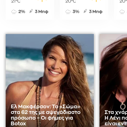
21°C
20°C
20
2%
3 Μπφ
3%
3 Μπφ
Ελ Μακφέρσον: Το «Σώμα»
στα 62 της με αψεγάδιαστο
Στα χνάρ
πρόσωπο – Οι φήμες για
Η Λένι π
Botox
είναι εν