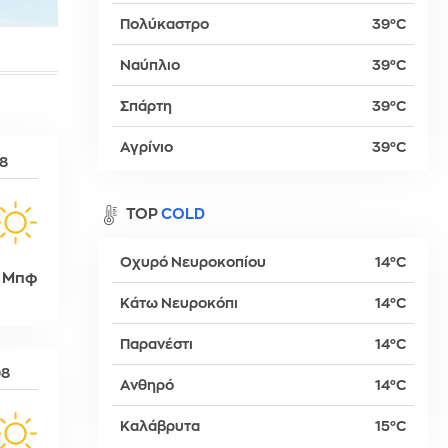
Πολύκαστρο
39°C
Ναύπλιο
39°C
βα
Σπάρτη
39°C
Αγρίνιο
39°C
08
TOP
COLD
Οχυρό Νευροκοπίου
14°C
 Μπφ
Κάτω Νευροκόπι
14°C
Παρανέστι
14°C
δη
08
Ανθηρό
14°C
Καλάβρυτα
15°C
ρτη