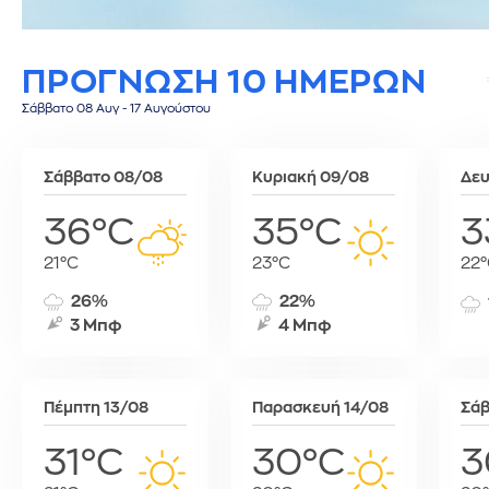
Σίφνος
Τεγκουσιγκάλπα
Ριάντ
Σύμη
Τζορτζτάουν
Ρίγα
ΠΡΟΓΝΩΣΗ 10 ΗΜΕΡΩΝ
Τήλος
Τορόντο
Σάνα
Τήνος
Σεούλ
Σάββατο 08 Αυγ - 17 Αυγούστου
Φολέγανδρος
Σιγκαπούρη
Χάλκη
Ταϊπέι
Σάββατο 08/08
Κυριακή 09/08
Δευ
Ταναναρίβη
Τασκένδη
36°C
35°C
3
Τεχεράνη
21°C
23°C
22°
Τζακάρτα
Τιφλίδα
26%
22%
Τόκιο
3 Μπφ
4 Μπφ
Τύνιδα
Πέμπτη 13/08
Παρασκευή 14/08
Σάβ
31°C
30°C
3