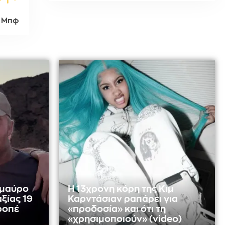
1 Μπφ
 μαύρο
Η 13χρονη κόρη της Κιμ
ξίας 19
Καρντάσιαν ραπάρει για
ροπέ
«προδοσία» και ότι τη
«χρησιμοποιούν» (video)