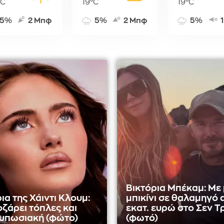
°C
19°C
19°C
5%
2 Μπφ
5%
2 Μπφ
5%
Βικτόρια Μπέκαμ: Με
ια της Χάιντι Κλουμ:
μπικίνι σε θαλαμηγό α
οζάρει τόπλες και
εκατ. ευρώ στο Σεν Τ
τυπωσιακή (φώτο)
(φωτό)