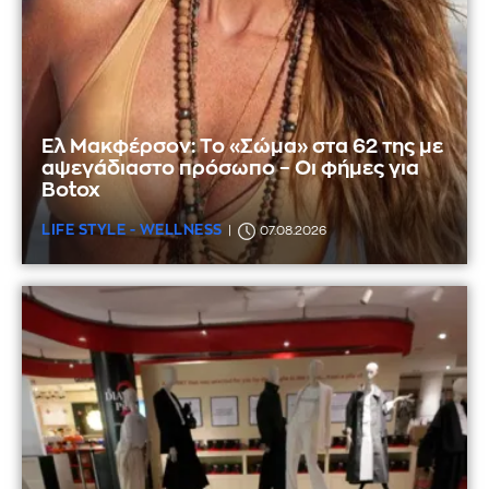
Ελ Μακφέρσον: Το «Σώμα» στα 62 της με
αψεγάδιαστο πρόσωπο – Οι φήμες για
Botox
LIFE STYLE - WELLNESS
07.08.2026