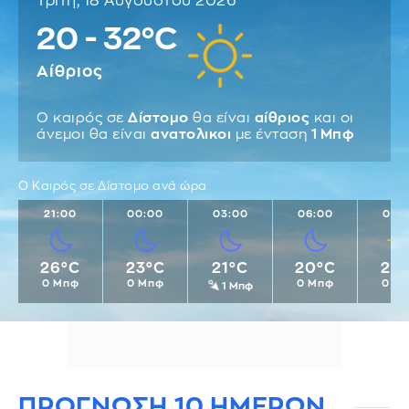
Τρίτη, 18 Αυγούστου 2026
20 - 32°C
Αίθριος
Ο καιρός σε
Δίστομο
θα είναι
αίθριος
και οι
άνεμοι θα είναι
ανατολικοι
με ένταση
1 Μπφ
Ο Καιρός σε Δίστομο ανά ώρα
21:00
00:00
03:00
06:00
09:
26°C
23°C
21°C
20°C
23
0 Μπφ
0 Μπφ
0 Μπφ
0 Μ
1 Μπφ
ΠΡΟΓΝΩΣΗ 10 ΗΜΕΡΩΝ