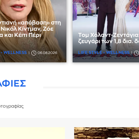
ντιανή «απόβαση» στη
Νικόλ Κίντμαν, Ζόε
 και Κέιτι Πέρι
Τομ Χόλαντ-Ζεντάγια:
ζευγάρι των 1,8 δισ.
 - WELLNESS
LIFE STYLE - WELLNESS
06.08.2026
ΑΦΙΕΣ
τογραφίας