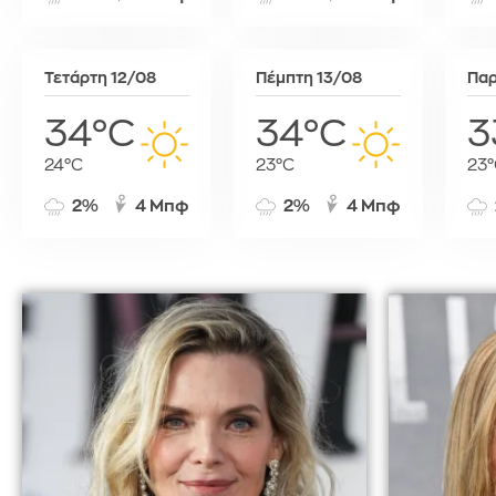
Τύνιδα
Τετάρτη 12/08
Πέμπτη 13/08
Παρ
34°C
34°C
3
24°C
23°C
23°
2%
4 Μπφ
2%
4 Μπφ