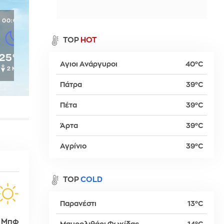
α
00:00
TOP
HOT
25°C
Αγιοι Ανάργυροι
40°C
2 Μπφ
ρ
Πάτρα
39°C
Πέτα
39°C
βα
Άρτα
39°C
Αγρίνιο
39°C
TOP
COLD
Παρανέστι
13°C
 Μπφ