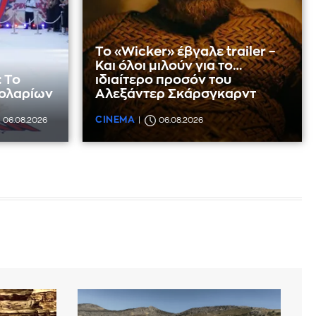
Το «Wicker» έβγαλε trailer –
Και όλοι μιλούν για το…
 Το
ιδιαίτερο προσόν του
 δολαρίων
Αλεξάντερ Σκάρσγκαρντ
CINEMA
06.08.2026
06.08.2026