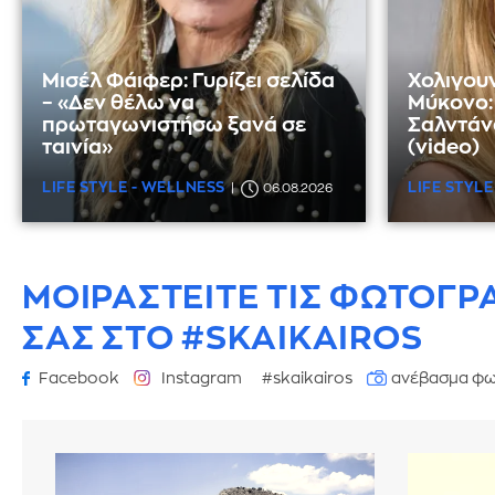
Μισέλ Φάιφερ: Γυρίζει σελίδα
Χολιγου
– «Δεν θέλω να
Μύκονο: 
πρωταγωνιστήσω ξανά σε
Σαλντάνα
ταινία»
(video)
LIFE STYLE - WELLNESS
LIFE STYLE
06.08.2026
ΜΟΙΡΑΣΤΕΙΤΕ ΤΙΣ ΦΩΤΟΓΡ
ΣΑΣ ΣΤΟ #SKAIKAIROS
Facebook
Instagram
#skaikairos
ανέβασμα φω