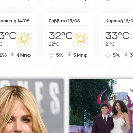
Σόφια
Στοκχόλμη
Στουτγκάρ
ασκευή 14/08
Σάββατο 15/08
Κυριακή 16/
Ταλίν
3°C
32°C
33°C
Τίρανα
Φραγκφού
C
22°C
21°C
2%
4 Μπφ
5%
3 Μπφ
5%
3