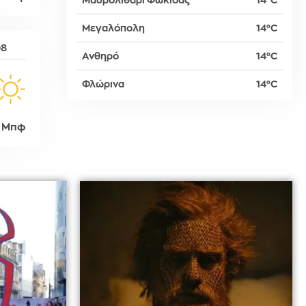
Μαυρολιθάρι Φωκίδας
14°C
Μεγαλόπολη
14°C
δη
08
Ανθηρό
14°C
Φλώρινα
14°C
ρτη
 Μπφ