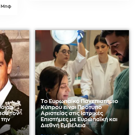
 Μπφ
Το Ευρωπαϊκό Πανεπιστήμιο
ρόνια
Κύπρου είναι Πρότυπο
που τον
Αριστείας στις Ιατρικές
 την
Επιστήμες με Ευρωπαϊκή και
Διεθνή Εμβέλεια