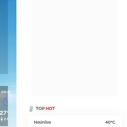
Περιθώρι
η
Παλαιό Φάληρο
Σπέτσες
Νευροκοπίου
ι
Ύδρα
Προσοτσάνη
Χρυσούπολη
00:00
α
TOP
HOT
27°C
2 Μπφ
Ναύπλιο
40°C
ρ