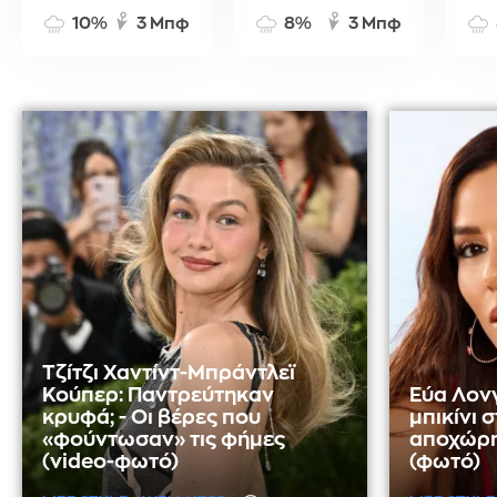
10%
3 Μπφ
8%
3 Μπφ
Τζίτζι Χαντίντ-Μπράντλεϊ
Κούπερ: Παντρεύτηκαν
Εύα Λονγ
κρυφά; - Οι βέρες που
μπικίνι 
«φούντωσαν» τις φήμες
αποχώρη
(video-φωτό)
(φωτό)