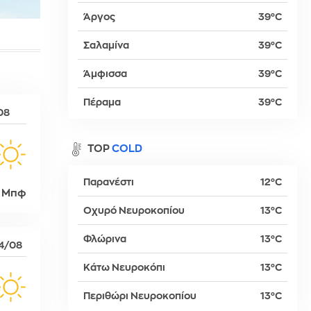
Άργος
39°C
Σαλαμίνα
39°C
βα
Άμφισσα
39°C
Πέραμα
39°C
08
TOP
COLD
Παρανέστι
12°C
 Μπφ
Οχυρό Νευροκοπίου
13°C
Φλώρινα
13°C
4/08
δη
Κάτω Νευροκόπι
13°C
Περιθώρι Νευροκοπίου
13°C
ρτη