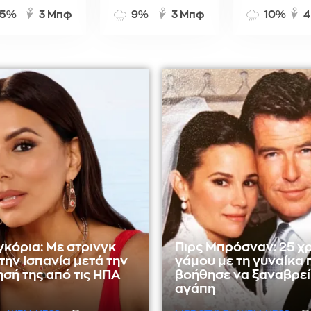
5%
3 Μπφ
9%
3 Μπφ
10%
4
κόρια: Με στρινγκ
Πιρς Μπρόσναν: 25 χ
στην Ισπανία μετά την
γάμου με τη γυναίκα 
σή της από τις ΗΠΑ
βοήθησε να ξαναβρεί
αγάπη