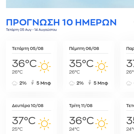
Σίφνος
Τεγκουσιγκάλπα
Ριάντ
Σύμη
Τζορτζτάουν
Ρίγα
ΠΡΟΓΝΩΣΗ 10 ΗΜΕΡΩΝ
Τήλος
Τορόντο
Σάνα
Τήνος
Σεούλ
Τετάρτη 05 Αυγ - 14 Αυγούστου
Φολέγανδρος
Σιγκαπούρη
Χάλκη
Ταϊπέι
Τετάρτη 05/08
Πέμπτη 06/08
Παρ
Ταναναρίβη
Τασκένδη
36°C
35°C
3
Τεχεράνη
26°C
26°C
26
Τζακάρτα
Τιφλίδα
2%
5 Μπφ
2%
5 Μπφ
Τόκιο
Τύνιδα
Δευτέρα 10/08
Τρίτη 11/08
Τετ
37°C
36°C
3
25°C
24°C
24°