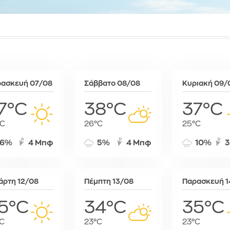
Συκιές
Ραμπάτ
Μινσκ
Χρυσό
Τζαμένα
Μόναχο
Τζιμπουτί
Μόσχα
Τρίπολη
Μπρατισλά
Φρίταουν
Όσλο
Χαράρε
Παρίσι
ασκευή 07/08
Σάββατο 08/08
Κυριακή 09/
Χαρτούμ
Πάφος
Πράγα
7°C
38°C
37°C
Πρίστινα
°C
26°C
25°C
Ρώμη
Σαράγεβο
6%
4 Μπφ
5%
4 Μπφ
10%
3
Σκόπια
Σόφια
Στοκχόλμη
άρτη 12/08
Πέμπτη 13/08
Παρασκευή 1
Στουτγκάρ
5°C
34°C
35°C
Ταλίν
Τίρανα
C
23°C
23°C
Φραγκφού