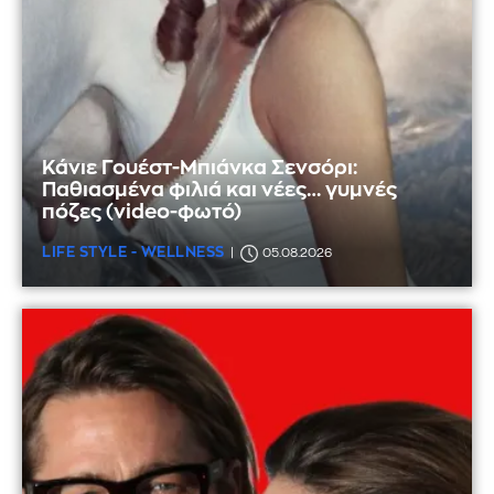
Κάνιε Γουέστ-Μπιάνκα Σενσόρι:
Παθιασμένα φιλιά και νέες… γυμνές
πόζες (video-φωτό)
LIFE STYLE - WELLNESS
05.08.2026