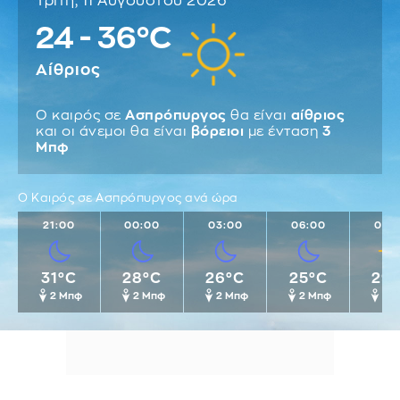
Τρίτη, 11 Αυγούστου 2026
24 - 36°C
Αίθριος
Ο καιρός σε
Ασπρόπυργος
θα είναι
αίθριος
και οι άνεμοι θα είναι
βόρειοι
με ένταση
3
Μπφ
Ο Καιρός σε Ασπρόπυργος ανά ώρα
21:00
00:00
03:00
06:00
09:
31°C
28°C
26°C
25°C
29
2 Μπφ
2 Μπφ
2 Μπφ
2 Μπφ
2 