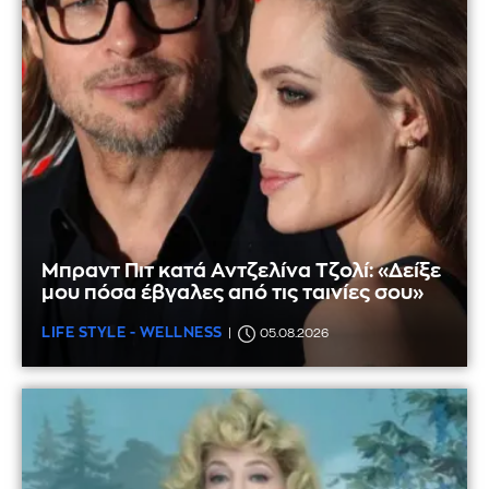
Μπραντ Πιτ κατά Αντζελίνα Τζολί: «Δείξε
μου πόσα έβγαλες από τις ταινίες σου»
LIFE STYLE - WELLNESS
05.08.2026