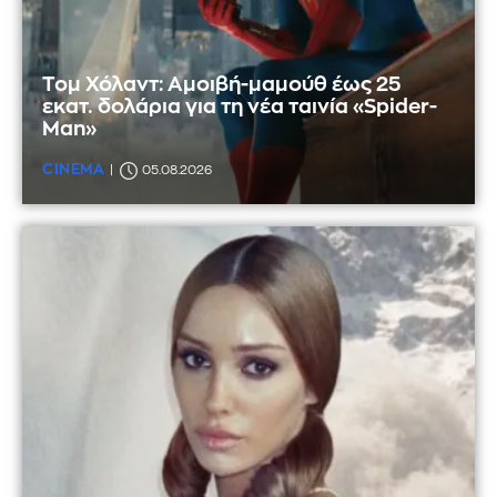
Τομ Χόλαντ: Αμοιβή-μαμούθ έως 25
εκατ. δολάρια για τη νέα ταινία «Spider-
Man»
CINEMA
05.08.2026