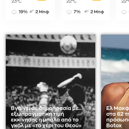
23°C
22°C
22°
19%
2 Μπφ
7%
2 Μπφ
Βγαίνει σε δημοπρασία με...
Ελ Μακφ
εξωπραγματική τιμή
στα 62 τ
εκκίνησης η μπάλα από το
πρόσωπο
γκολ με «το χέρι του Θεού»
Botox