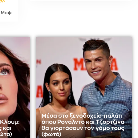
 Μπφ
Μέσα στο ξενοδοχείο-παλάτι
 Κλουμ:
όπου Ρονάλντο και Τζορτζίνα
 και
θα γιορτάσουν τον γάμο τους
ώτο)
(φωτό)