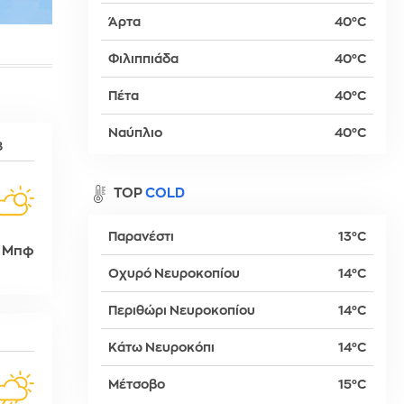
Άρτα
40°C
Φιλιππιάδα
40°C
βα
Πέτα
40°C
Ναύπλιο
40°C
8
TOP
COLD
Παρανέστι
13°C
 Μπφ
Οχυρό Νευροκοπίου
14°C
Περιθώρι Νευροκοπίου
14°C
δη
Κάτω Νευροκόπι
14°C
Μέτσοβο
15°C
ρτη