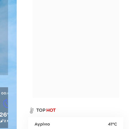
Περιθώρι
η
Παλαιό Φάληρο
Σπέτσες
Νευροκοπίου
ι
Ύδρα
Προσοτσάνη
Χρυσούπολη
00:00
α
TOP
HOT
26°C
2 Μπφ
Αγρίνιο
41°C
ρ