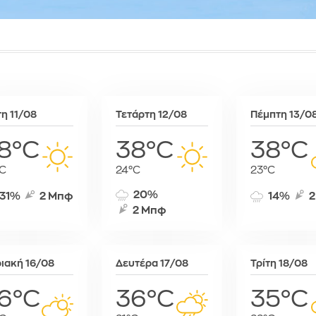
Συκιές
Ραμπάτ
Μινσκ
Χρυσό
Τζαμένα
Μόναχο
Τζιμπουτί
Μόσχα
Τρίπολη
Μπρατισλά
Φρίταουν
Όσλο
Χαράρε
Παρίσι
τη 11/08
Τετάρτη 12/08
Πέμπτη 13/0
Χαρτούμ
Πάφος
Πράγα
8°C
38°C
38°C
Πρίστινα
C
24°C
23°C
Ρώμη
Σαράγεβο
20%
31%
2 Μπφ
14%
2
Σκόπια
2 Μπφ
Σόφια
Στοκχόλμη
Στουτγκάρ
ιακή 16/08
Δευτέρα 17/08
Τρίτη 18/08
Ταλίν
6°C
36°C
35°C
Τίρανα
Φραγκφού