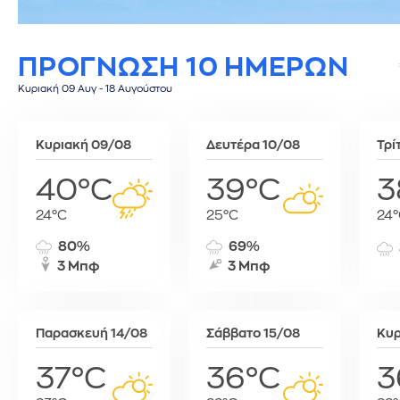
Σίφνος
Τεγκουσιγκάλπα
Ριάντ
Σύμη
Τζορτζτάουν
Ρίγα
ΠΡΟΓΝΩΣΗ 10 ΗΜΕΡΩΝ
Τήλος
Τορόντο
Σάνα
Τήνος
Σεούλ
Κυριακή 09 Αυγ - 18 Αυγούστου
Φολέγανδρος
Σιγκαπούρη
Χάλκη
Ταϊπέι
Κυριακή 09/08
Δευτέρα 10/08
Τρί
Ταναναρίβη
Τασκένδη
40°C
39°C
3
Τεχεράνη
24°C
25°C
24°
Τζακάρτα
Τιφλίδα
80%
69%
Τόκιο
3 Μπφ
3 Μπφ
Τύνιδα
Παρασκευή 14/08
Σάββατο 15/08
Κυρ
37°C
36°C
3