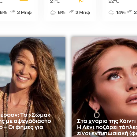
C
21°C
22°C
6%
2 Μπφ
6%
2 Μπφ
14%
2
έρσον: Το «Σώμα»
ης με αψεγάδιαστο
Στα χνάρια της Χάιντι
 – Οι φήμες για
Η Λένι ποζάρει τόπλες
είναι εντυπωσιακή (φ