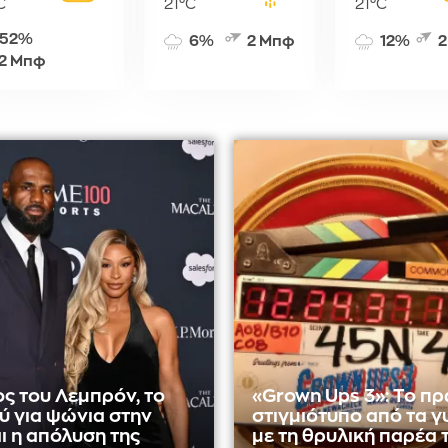
C
21°C
21°C
52%
6%
2 Μπφ
12%
2
2 Μπφ
ς του Λεμπρόν, το
«Grown Ups 3»: Το π
ύ για ψώνια στην
στιγμιότυπο από τα 
αι η απόλυση της
με τη θρυλική παρέα 