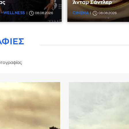
ας
Άνταμ Σάντλερ
 - WELLNESS
CINEMA
08.08.2026
08.08.2026
ΑΦΙΕΣ
τογραφίας