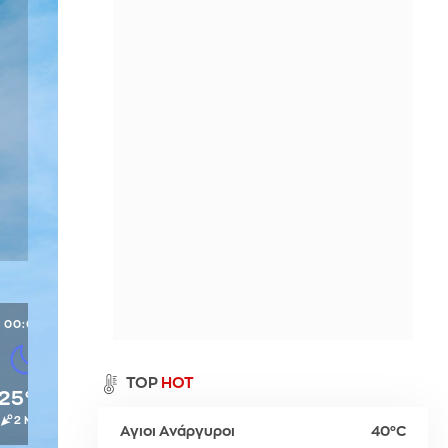
Περιθώρι
η
Παλαιό Φάληρο
Σπέτσες
Νευροκοπίου
ι
Ύδρα
Προσοτσάνη
Χρυσούπολη
00:00
α
TOP
HOT
25°C
2 Μπφ
Αγιοι Ανάργυροι
40°C
ρ