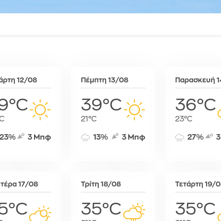
Συκιές
Ραμπάτ
Μινσκ
Χρυσό
Τζαμένα
Μόναχο
Τζιμπουτί
Μόσχα
Τρίπολη
Μπρατισλά
Φρίταουν
Όσλο
Χαράρε
Παρίσι
άρτη 12/08
Πέμπτη 13/08
Παρασκευή 1
Χαρτούμ
Πάφος
Πράγα
9°C
39°C
36°C
Πρίστινα
C
21°C
23°C
Ρώμη
Σαράγεβο
23%
3 Μπφ
13%
3 Μπφ
27%
3
Σκόπια
Σόφια
Στοκχόλμη
Στουτγκάρ
τέρα 17/08
Τρίτη 18/08
Τετάρτη 19/
Ταλίν
5°C
35°C
35°C
Τίρανα
Φραγκφού