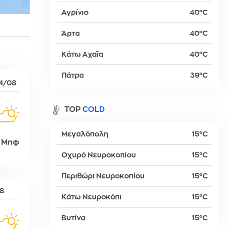
Αγρίνιο
40°C
Άρτα
40°C
βα
Κάτω Αχαΐα
40°C
Πάτρα
39°C
4/08
TOP
COLD
Μεγαλόπολη
15°C
 Μπφ
Οχυρό Νευροκοπίου
15°C
Περιθώρι Νευροκοπίου
15°C
δη
08
Κάτω Νευροκόπι
15°C
Βυτίνα
15°C
ρτη