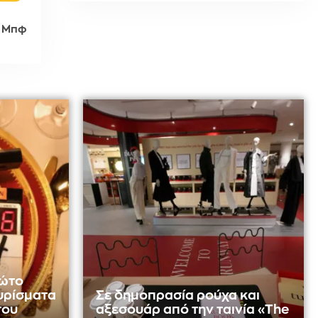
 Μπφ
ρώτο
γυρίσματα
Σε δημοπρασία ρούχα και
του
αξεσουάρ από την ταινία «The