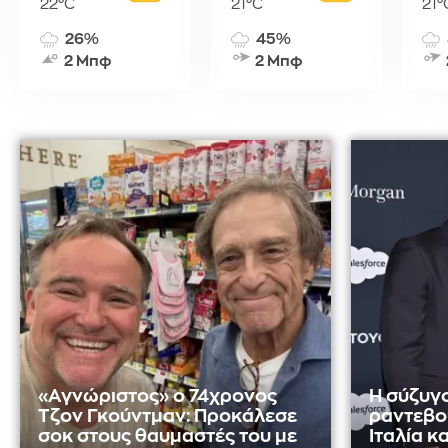
22°C
21°C
21°
26%
45%
2 Μπφ
2 Μπφ
«Αγνώριστος» ο 74χρονος
Η σύζυγο
Τζον Γκούντμαν: Προκάλεσε
ραντεβο
σοκ στους θαυμαστές του με
Ιταλία κ