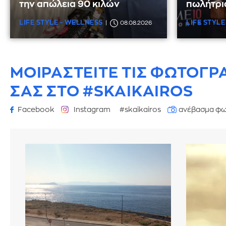
την απώλεια 90 κιλών
πωλήτρι
LIFE STYLE - WELLNESS
LIFE STYLE
08.08.2026
ΜΟΙΡΑΣΤΕΙΤΕ ΤΙΣ ΦΩΤΟΓΡ
ΣΑΣ ΣΤΟ #SKAIKAIROS
Facebook
Instagram
#skaikairos
ανέβασμα φω