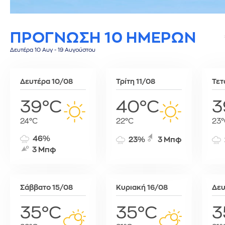
Σίφνος
Τεγκουσιγκάλπα
Ριάντ
Σύμη
Τζορτζτάουν
Ρίγα
ΠΡΟΓΝΩΣΗ 10 ΗΜΕΡΩΝ
Τήλος
Τορόντο
Σάνα
Τήνος
Σεούλ
Δευτέρα 10 Αυγ - 19 Αυγούστου
Φολέγανδρος
Σιγκαπούρη
Χάλκη
Ταϊπέι
Δευτέρα 10/08
Τρίτη 11/08
Τετ
Ταναναρίβη
Τασκένδη
39°C
40°C
3
Τεχεράνη
24°C
22°C
23°
Τζακάρτα
Τιφλίδα
46%
23%
3 Μπφ
Τόκιο
3 Μπφ
Τύνιδα
Σάββατο 15/08
Κυριακή 16/08
Δευ
35°C
35°C
3