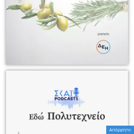
Απόρρητο