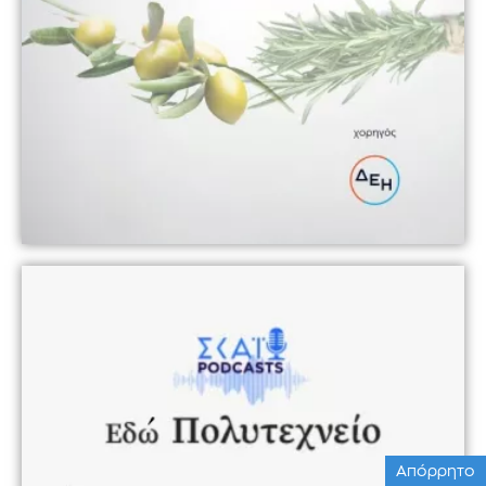
Απόρρητο