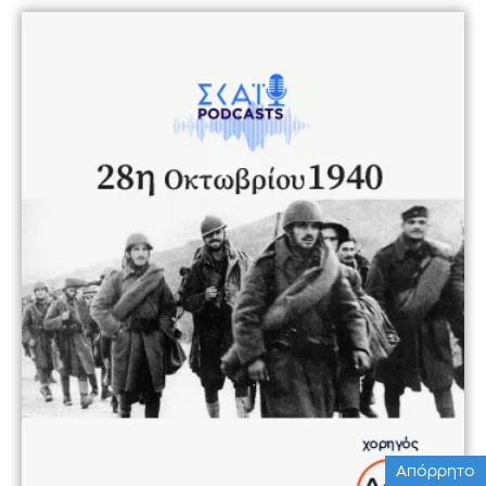
Απόρρητο