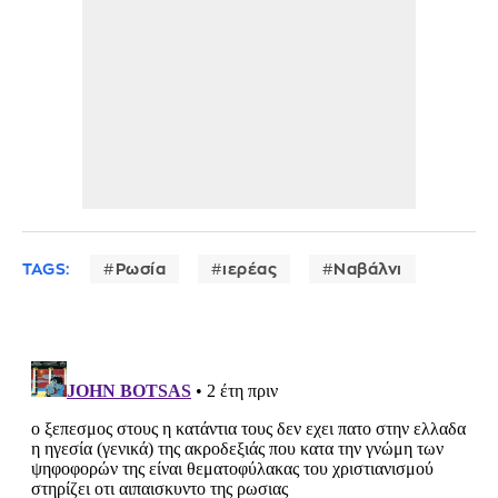
TAGS:
Ρωσία
ιερέας
Ναβάλνι