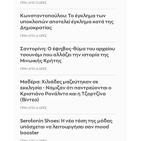
ΠΡΙΝ ΑΠΌ 3 ΏΡΕΣ
Κωνσταντοπούλου: Το έγκλημα των
υποκλοπών αποτελεί έγκλημα κατά της
Δημοκρατίας
ΠΡΙΝ ΑΠΌ 4 ΏΡΕΣ
Σαντορίνη: Ο έφηβος-θύμα του αρχαίου
τσουνάμι που αλλάζει την ιστορία της
Μινωικής Κρήτης
ΠΡΙΝ ΑΠΌ 4 ΏΡΕΣ
Μαδέρα: Χιλιάδες μαζεύτηκαν σε
εκκλησία - Νόμιζαν ότι παντρεύονται ο
Κριστιάνο Ρονάλντο και η Τζορτζίνα
(Βίντεο)
ΠΡΙΝ ΑΠΌ 4 ΏΡΕΣ
Serotonin Shoes: Η νέα τάση της μόδας
υπόσχεται να λειτουργήσει σαν mood
booster