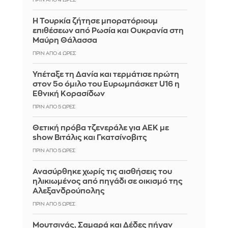
ΠΡΙΝ ΑΠΌ 4 ΏΡΕΣ
Η Τουρκία ζήτησε μπορατόριουμ
επιθέσεων από Ρωσία και Ουκρανία στη
Μαύρη Θάλασσα
ΠΡΙΝ ΑΠΌ 4 ΏΡΕΣ
Υπέταξε τη Δανία και τερμάτισε πρώτη
στον 5ο όμιλο του Ευρωμπάσκετ U16 η
Εθνική Κορασίδων
ΠΡΙΝ ΑΠΌ 5 ΏΡΕΣ
Θετική πρόβα τζενεράλε για ΑΕΚ με
show Βιτάλις και Γκατσίνοβιτς
ΠΡΙΝ ΑΠΌ 5 ΏΡΕΣ
Ανασύρθηκε χωρίς τις αισθήσεις του
ηλικιωμένος από πηγάδι σε οικισμό της
Αλεξανδρούπολης
ΠΡΙΝ ΑΠΌ 5 ΏΡΕΣ
Μουτσινάς, Σαμαρά και Δέδες πήγαν