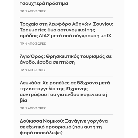
τσουχτερά πρόστιμα
ΠΡΙΝ ΑΠΌ 3 ΏΡΕΣ
Τροχαίο στη λεωφόρο Αθηνών-Σουνίου:
Τραυματίες δύο αστυνομικοί της
ομάδας ΔΙΑΣ μετά από σύγκρουση με ΙΧ
ΠΡΙΝ ΑΠΌ 3 ΏΡΕΣ
Άγιο Όρος: Θρησκευτικός τουρισμός σε
άνοδο, έσοδα σε πτώση
ΠΡΙΝ ΑΠΌ 3 ΏΡΕΣ
Λευκάδα: Χειροπέδες σε 58χρονο μετά
την καταγγελία της 31χρονης
συντρόφου του για ενδοοικογενειακή
βία
ΠΡΙΝ ΑΠΌ 3 ΏΡΕΣ
Δούκισσα Νομικού: Ξανάγινε γοργόνα
σε εξωτικό προορισμό (που αυτή τη
φορά αποκάλυψε)