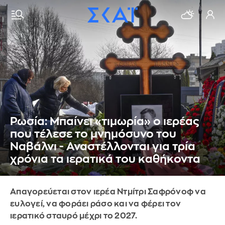
Ρωσία: Μπαίνει «τιμωρία» ο ιερέας
που τέλεσε το μνημόσυνο του
Ναβάλνι - Αναστέλλονται για τρία
χρόνια τα ιερατικά του καθήκοντα
Απαγορεύεται στον ιερέα Ντμίτρι Σαφρόνοφ να
ευλογεί, να φοράει ράσο και να φέρει τον
ιερατικό σταυρό μέχρι το 2027.