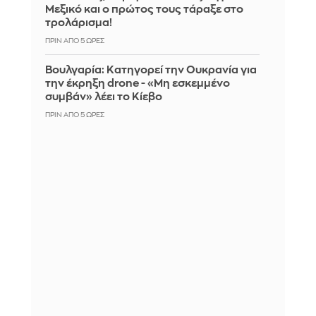
Μεξικό και ο πρώτος τους τάραξε στο
τρολάρισμα!
ΠΡΙΝ ΑΠΌ 5 ΏΡΕΣ
Βουλγαρία: Κατηγορεί την Ουκρανία για
την έκρηξη drone - «Μη εσκεμμένο
συμβάν» λέει το Κίεβο
ΠΡΙΝ ΑΠΌ 5 ΏΡΕΣ