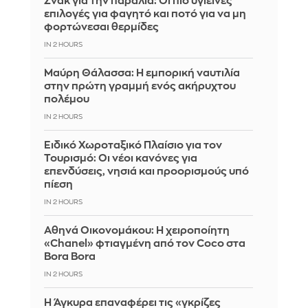
Σνακ για την παραλία: Οι πιο υγιεινές
επιλογές για φαγητό και ποτό για να μη
φορτώνεσαι θερμίδες
IN 2 HOURS
Μαύρη Θάλασσα: Η εμπορική ναυτιλία
στην πρώτη γραμμή ενός ακήρυχτου
πολέμου
IN 2 HOURS
Ειδικό Χωροταξικό Πλαίσιο για τον
Τουρισμό: Οι νέοι κανόνες για
επενδύσεις, νησιά και προορισμούς υπό
πίεση
IN 2 HOURS
Αθηνά Οικονομάκου: Η χειροποίητη
«Chanel» φτιαγμένη από τον Coco στα
Bora Bora
IN 2 HOURS
Η Άγκυρα επαναφέρει τις «γκρίζες