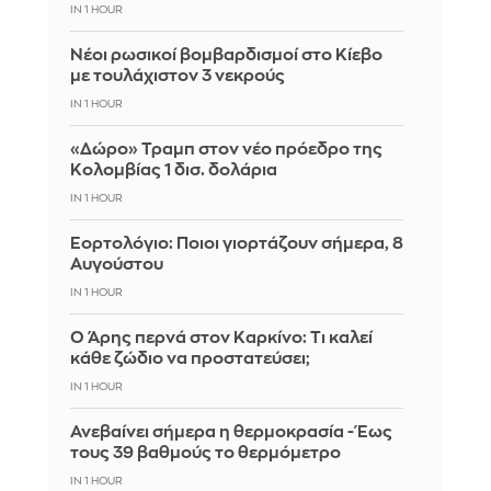
IN 1 HOUR
Νέοι ρωσικοί βομβαρδισμοί στο Κίεβο
με τουλάχιστον 3 νεκρούς
IN 1 HOUR
«Δώρο» Τραμπ στον νέο πρόεδρο της
Κολομβίας 1 δισ. δολάρια
IN 1 HOUR
Εορτολόγιο: Ποιοι γιορτάζουν σήμερα, 8
Αυγούστου
IN 1 HOUR
Ο Άρης περνά στον Καρκίνο: Τι καλεί
κάθε ζώδιο να προστατεύσει;
IN 1 HOUR
Ανεβαίνει σήμερα η θερμοκρασία - Έως
τους 39 βαθμούς το θερμόμετρο
IN 1 HOUR