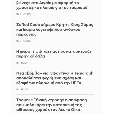
ζώνες» στο Αιγαίο με αφορμή το
χωροταξικό πλαίσιο για τον τουρισμό
IN 2 HOURS
Σε Red Code σήμερα Κρήτη, Χίος, Σάμος
και Ικαρία λόγω υψηλού κινδύνου
πυρκαγιάς
IN 2 HOURS
Η χώρα της φτώχειας που κατασκευάζει
πυρηνικά όπλα
IN 1 HOUR
Νέα «βόμβα» για Ινφαντίνο: Η Telegraph
αποκαλύπτει φερόμενη σχέση και
εξαψήφια πληρωμή από την UEFA
IN 1 HOUR
Τραμπ: «Εθνική ντροπή» η απόφαση
που μπλοκάρει την κατασκευή της
αίθουσας χορού στον Λευκό Οίκο