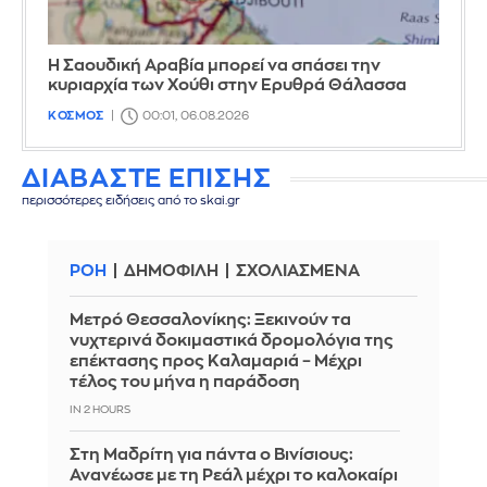
Η Σαουδική Αραβία μπορεί να σπάσει την
κυριαρχία των Χούθι στην Ερυθρά Θάλασσα
ΚΟΣΜΟΣ
00:01, 06.08.2026
ΔΙΑΒΑΣΤΕ ΕΠΙΣΗΣ
περισσότερες ειδήσεις από το skai.gr
ΡΟΗ
ΔΗΜΟΦΙΛΗ
ΣΧΟΛΙΑΣΜΕΝΑ
Μετρό Θεσσαλονίκης: Ξεκινούν τα
νυχτερινά δοκιμαστικά δρομολόγια της
επέκτασης προς Καλαμαριά – Μέχρι
τέλος του μήνα η παράδοση
IN 2 HOURS
Στη Μαδρίτη για πάντα ο Βινίσιους:
Ανανέωσε με τη Ρεάλ μέχρι το καλοκαίρι