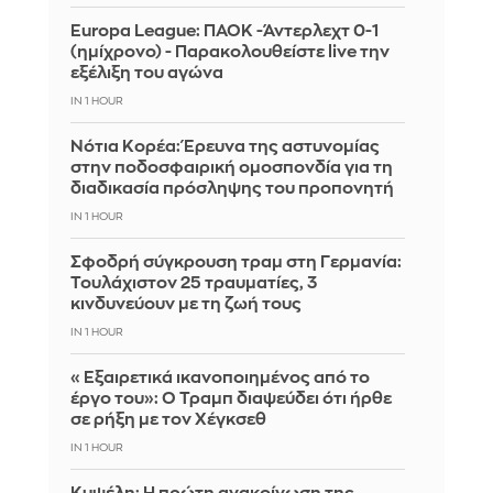
Europa League: ΠΑΟΚ -Άντερλεχτ 0-1
(ημίχρονο) - Παρακολουθείστε live την
εξέλιξη του αγώνα
IN 1 HOUR
Νότια Κορέα: Έρευνα της αστυνομίας
στην ποδοσφαιρική ομοσπονδία για τη
διαδικασία πρόσληψης του προπονητή
IN 1 HOUR
Σφοδρή σύγκρουση τραμ στη Γερμανία:
Τουλάχιστον 25 τραυματίες, 3
κινδυνεύουν με τη ζωή τους
IN 1 HOUR
«Εξαιρετικά ικανοποιημένος από το
έργο του»: Ο Τραμπ διαψεύδει ότι ήρθε
σε ρήξη με τον Χέγκσεθ
IN 1 HOUR