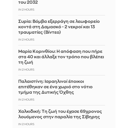
του 2032
IN 2 HOURS
Συρία: Βόμβα εξερράγη σε λεωφορείο
κοντά στη Δαμασκό - 2 νεκροί και 13
τραυματίες (Βίντεο)
IN 2 HOURS
Μαρία Κορινθίου: Η απόφαση που πήρε
στα 40 και άλλαξε τον τρόπο που βλέπει
τη ζωή
IN 2 HOURS
Παλαιστίνη: Ισραηλινοί έποικοι
επιτέθηκαν σε ένα χωριό στο νότιο
τμήμα της Δυτικής Όχθης
IN 2 HOURS
Χαλκιδική: Τη ζωή του έχασε 69χρονος
λουόμενος στην παραλία της Σίβηρης
IN 2 HOURS