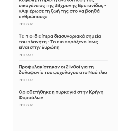
Κυψέλη: Η πρώτη ανακοίνωση της
οικογένειας της 38χρονης Βρετανίδας -
«Αφιέρωσε τη ζωή της στο να βοηθά
ανθρώπους»
IN 1 HOUR
Tα πιο ιδιαίτερα διασυνοριακά σημεία
του πλανήτη - Το πιο παράξενο ίσως
είναι στην Ευρώπη
IN 1 HOUR
Προφυλακίστηκαν οι 2 Ινδοί για τη
δολοφονία του ψυχολόγου στο Ναύπλιο
IN 1 HOUR
Οριοθετήθηκε η πυρκαγιά στην Κρήνη
Φαρσάλων
IN 1 HOUR