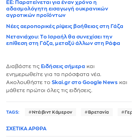
ΕΕ: Παρατείνεται για έναν χρόνο η
αδασμολόγητη εισαγωγή ουκρανικών
αγροτικών προϊόντων
Νέες αεροπορικές ρίψεις βοήθειας στη Γάζα
Νετανιάχου: Το Ισραήλ θα συνεχίσει την
επίθεση στη Γάζα, μεταξύ άλλων στη Ράφα
Διαβάστε τις
Ειδήσεις σήμερα
και
ενημερωθείτε για τα πρόσφατα νέα.
Ακολουθήστε το
Skai.gr στο Google News
και
μάθετε πρώτοι όλες τις ειδήσεις.
TAGS:
Ντέιβιντ Κάμερον
Βρετανία
Γερμα
ΣΧΕΤΙΚΑ ΑΡΘΡΑ